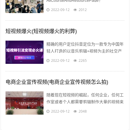
AllCourseAndResourcePage？
type=1tagid=313zdhhr11y04r301...
2022-09-12
2012
短视频爆火(短视频爆火的利弊)
精确的用户定位抖音定位为一款专为中国年
轻人打造的以音乐剪辑+视频为主的社交产
品，迎合年轻群体碎片化的观看需求，满足
2022-09-12
2265
用户快速表达的欲望和社会化传播的需求...
电商企业宣传视频(电商企业宣传视频怎么拍)
随着现在短视频的崛起，任何企业，任何工
作室或者个人都需要剪辑制作大量的视频来
包装品牌，发抖音，发朋友圈，发淘宝等自
2022-09-12
2048
媒体渠道做展示因为每天都要更新并发布...