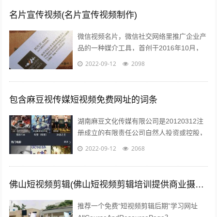
名片宣传视频(名片宣传视频制作)
微信视频名片，微信社交网络里推广企业产
品的一种媒介工具，首创于2016年10月，
由云视界择优推出用以帮助企业提升客咨量
2022-09-12
2098
该服务创新性的将传统展示型的企业...
包含麻豆视传媒短视频免费网址的词条
湖南麻豆文化传媒有限公司是20120312注
册成立的有限责任公司自然人投资或控股，
注册地址位于长沙市望城区高塘岭街道高塘
2022-09-12
2068
社区六居民组66号湖南麻豆文化...
佛山短视频剪辑(佛山短视频剪辑培训提供商业摄影培训服务)
推荐一个免费“短视频剪辑后期”学习网址