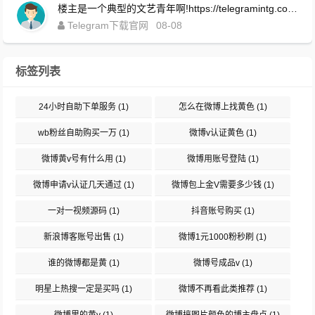
楼主是一个典型的文艺青年啊!https://telegramintg.com.cn/download.html
Telegram下载官网
08-08
标签列表
24小时自助下单服务
(1)
怎么在微博上找黄色
(1)
wb粉丝自助购买一万
(1)
微博v认证黄色
(1)
微博黄v号有什么用
(1)
微博用账号登陆
(1)
微博申请v认证几天通过
(1)
微博包上金V需要多少钱
(1)
一对一视频源码
(1)
抖音账号购买
(1)
新浪博客账号出售
(1)
微博1元1000粉秒刷
(1)
谁的微博都是黄
(1)
微博号成品v
(1)
明星上热搜一定是买吗
(1)
微博不再看此类推荐
(1)