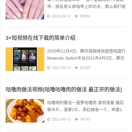
甲，顾名思义是指甲上的功夫，那么我们很
有必要首先对指甲又一个充分的认识，什么
2022-09-12
99684
是指甲呢，指甲有哪些部分组成？什么...
3×短视频在线下载的简单介绍
2020年11月4日，腾讯视频体验版登陆国行
Nintendo Switch平台2021年4月3日，腾讯
视频VIP 宣布，2021年4月10日零点起对
2022-09-12
92209
腾...
咕噜肉做法视频(咕噜咕噜肉的做法 最正宗的做法)
咕噜肉的做法一菠萝咕噜肉 食材准备 猪后
臀半斤，菠萝2片，青红椒各一个，鸡蛋1
个，水淀粉30ml，料酒15ml，盐5克，番茄
2022-09-12
78745
酱50ml，白糖15克，...