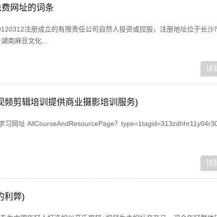
免费网址的词条
0120312注册成立的有限责任公司自然人投资或控股，注册地址位于长沙
南麻豆文化...
详
视频剪辑培训提供商业摄影培训服务)
lCourseAndResourcePage？type=1tagid=313zdhhr11y04r301
详
的利弊)