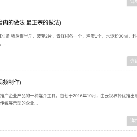
详
噜肉的做法 最正宗的做法)
准备 猪后臀半斤，菠萝2片，青红椒各一个，鸡蛋1个，水淀粉30ml，料酒
...
详
视频制作)
推广企业产品的一种媒介工具，首创于2016年10月，由云视界择优推出
统展示型的企业...
详