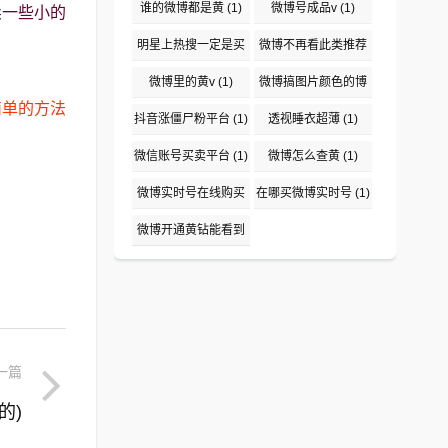
(1)
谁的微博都是黄
(1)
微博号成品v
(1)
卖一些小的
明星上热搜一定是买
微博不再看此类推荐
吗
(1)
(1)
微博里的黄v
(1)
微博搞图片颜色的博
简单的方法
主盘点
(1)
抖音涨僵尸粉平台
(1)
透视睡衣超薄
(1)
。
微信账号买卖平台
(1)
微博怎么查黄
(1)
微博实时号在线购买
在哪买微博实时号
(1)
平台
(1)
微博开通黄钻能看到
说访问了吗
(1)
一篇
的)