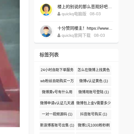
楼上的别说的那么悲观好吧！https://www.quickqxi.com/
quickq电脑版
08-03
十分赞同楼主！https://www.quickqxi.com/
quickq官网下载
08-03
标签列表
24小时自助下单服务
怎么在微博上找黄色
(1)
(1)
wb粉丝自助购买一万
微博v认证黄色
(1)
(1)
微博黄v号有什么用
微博用账号登陆
(1)
(1)
微博申请v认证几天通
微博包上金V需要多少
过
(1)
钱
(1)
一对一视频源码
(1)
抖音账号购买
(1)
新浪博客账号出售
(1)
微博1元1000粉秒刷