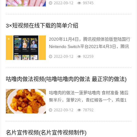
有必要首先对指甲又一个充分的认识，什么
2022-09-12
99745
是指甲呢，指甲有哪些部分组成？什么...
3×短视频在线下载的简单介绍
2020年11月4日，腾讯视频体验版登陆国行
Nintendo Switch平台2021年4月3日，腾讯
视频VIP 宣布，2021年4月10日零点起对
2022-09-12
92259
腾...
咕噜肉做法视频(咕噜咕噜肉的做法 最正宗的做法)
咕噜肉的做法一菠萝咕噜肉 食材准备 猪后
臀半斤，菠萝2片，青红椒各一个，鸡蛋1
个，水淀粉30ml，料酒15ml，盐5克，番茄
2022-09-12
78792
酱50ml，白糖15克，...
名片宣传视频(名片宣传视频制作)