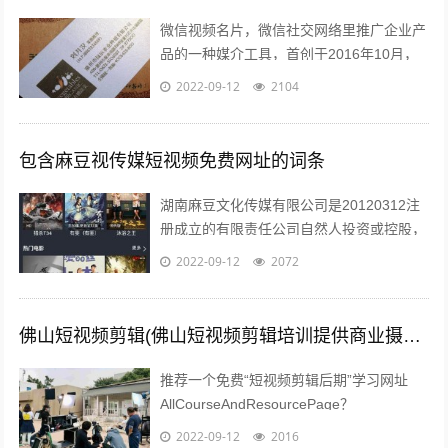
微信视频名片，微信社交网络里推广企业产
品的一种媒介工具，首创于2016年10月，
由云视界择优推出用以帮助企业提升客咨量
2022-09-12
2104
该服务创新性的将传统展示型的企业...
包含麻豆视传媒短视频免费网址的词条
湖南麻豆文化传媒有限公司是20120312注
册成立的有限责任公司自然人投资或控股，
注册地址位于长沙市望城区高塘岭街道高塘
2022-09-12
2072
社区六居民组66号湖南麻豆文化...
佛山短视频剪辑(佛山短视频剪辑培训提供商业摄影培训服务)
推荐一个免费“短视频剪辑后期”学习网址
AllCourseAndResourcePage？
type=1tagid=313zdhhr11y04r301...
2022-09-12
2016