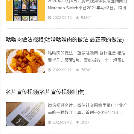
2020年11月4日，腾讯视频体验版登陆国行
Nintendo Switch平台2021年4月3日，腾讯
视频VIP 宣布，2021年4月10日零点起对
2022-09-12
92204
腾...
咕噜肉做法视频(咕噜咕噜肉的做法 最正宗的做法)
咕噜肉的做法一菠萝咕噜肉 食材准备 猪后
臀半斤，菠萝2片，青红椒各一个，鸡蛋1
个，水淀粉30ml，料酒15ml，盐5克，番茄
2022-09-12
78743
酱50ml，白糖15克，...
名片宣传视频(名片宣传视频制作)
微信视频名片，微信社交网络里推广企业产
品的一种媒介工具，首创于2016年10月，
由云视界择优推出用以帮助企业提升客咨量
2022-09-12
2097
该服务创新性的将传统展示型的企业...