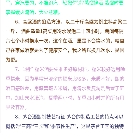
平，穿汽要匀，不准跑汽，轻撒匀铺7蒸馏摘酒 蒸馏时要
掌握缓火流酒，大火蒸粮。
6、高粱酒的酿造方法，以二十斤高粱为例主料高粱二
十斤， 酒曲适量1高粱用冷水浸泡二十四小时，期间每隔
六七个小时换水一次，这个在酒厂里是不会换水的，咱自
己在家做酒就是为了健康安全，我之所以换几次水，是因
为更。
7、1制作糯米酒要先准备好原材料，糯米较好选用晚
季糯米，因为早糯米渗杂的粳米比较多，米质不好，酿的
酒口感较差，用簸箕簸去米屑，用清水反复淘洗后置于缸
中，加山泉水浸泡，夏季两小时，冬季四小时并将所有用
具及容器。
8、茅台酒酿制技艺特征 茅台的制造工艺的特点可以
概括为“三高”“三长”和“季节性生产”，这是茅台工艺的独特