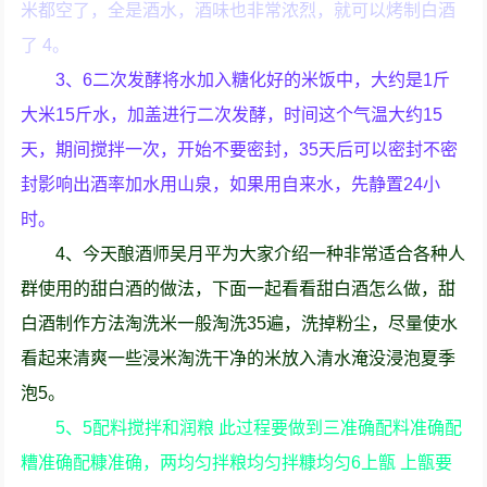
米都空了，全是酒水，酒味也非常浓烈，就可以烤制白酒
了 4。
3、6二次发酵将水加入糖化好的米饭中，大约是1斤
大米15斤水，加盖进行二次发酵，时间这个气温大约15
天，期间搅拌一次，开始不要密封，35天后可以密封不密
封影响出酒率加水用山泉，如果用自来水，先静置24小
时。
4、今天酿酒师吴月平为大家介绍一种非常适合各种人
群使用的甜白酒的做法，下面一起看看甜白酒怎么做，甜
白酒制作方法淘洗米一般淘洗35遍，洗掉粉尘，尽量使水
看起来清爽一些浸米淘洗干净的米放入清水淹没浸泡夏季
泡5。
5、5配料搅拌和润粮 此过程要做到三准确配料准确配
糟准确配糠准确，两均匀拌粮均匀拌糠均匀6上甑 上甑要