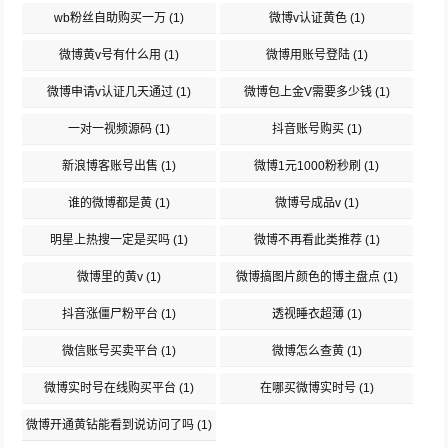
wb粉丝自助购买一万
(1)
微博v认证黄色
(1)
微博黄v号有什么用
(1)
微博用账号登陆
(1)
微博申请v认证几天通过
(1)
微博包上金V需要多少钱
(1)
一对一视频源码
(1)
抖音账号购买
(1)
新浪博客账号出售
(1)
微博1元1000粉秒刷
(1)
谁的微博都是黄
(1)
微博号成品v
(1)
明星上热搜一定是买吗
(1)
微博不再看此类推荐
(1)
微博里的黄v
(1)
微博搞图片颜色的博主盘点
(1)
抖音涨僵尸粉平台
(1)
透视睡衣超薄
(1)
微信账号买卖平台
(1)
微博怎么查黄
(1)
微博实时号在线购买平台
(1)
在哪买微博实时号
(1)
微博开通黄钻能看到说访问了吗
(1)