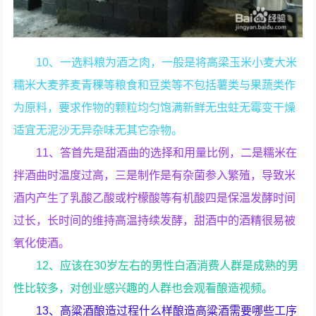
10、一选料粮为酒之肉，一般是将高梁玉米小麦大米
糯米大麦荞麦青稞等粮食和豆类等不包括薯类与果蔬类作
为原料，要求作物的颗粒均匀饱满新鲜无虫蛀无霉变干燥
适宜无泥沙无异杂味无其它杂物。
11、答首先是甜酒曲的选择和用量比例，二是糯米在
拌酒曲时温度过高，三是制作是有杂菌参入繁殖，导致米
酒内产生了乳酸乙酸或柠檬酸等有机酸四是保温发酵时间
过长，长时间的维持高温持续发酵，甜酒中的酒精很易被
氧化使酒。
12、应该在30岁左右的男性白酒消费人群是成熟的男
性比较多，对创业感兴趣的人群也会观看酿造视频。
13、高粱酒酿造过程什么样酿造高粱酒需要哪些工序