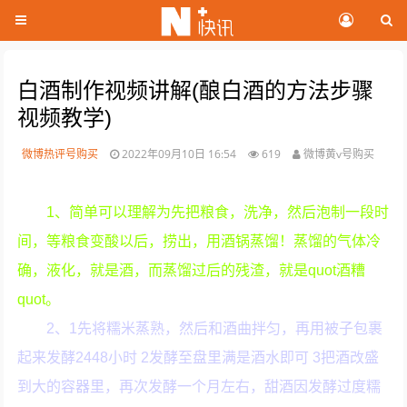
白酒制作视频讲解(酿白酒的方法步骤
视频教学)
微博热评号购买
2022年09月10日 16:54
619
微博黄v号购买
1、简单可以理解为先把粮食，洗净，然后泡制一段时
间，等粮食变酸以后，捞出，用酒锅蒸馏！蒸馏的气体冷
确，液化，就是酒，而蒸馏过后的残渣，就是quot酒糟
quot。
2、1先将糯米蒸熟，然后和酒曲拌匀，再用被子包裹
起来发酵2448小时 2发酵至盘里满是酒水即可 3把酒改盛
到大的容器里，再次发酵一个月左右，甜酒因发酵过度糯