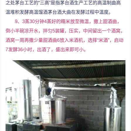
之处茅台工艺的“三高”是指茅台酒生产工艺的高温制曲高
温堆积发酵高温馏酒茅台酒大曲在发酵过程中温度。
9、3蒸30分钟4蒸好的糯米放至微温，撒上甜酒曲，
倒小半碗凉开水，拌匀5装罐，压实，中间留出一个酒窝，
酒窝一周再撒少量甜酒曲6放入米酒机，选择“米酒”，启动
7发酵36小时，出酒了，盛出来即可小。