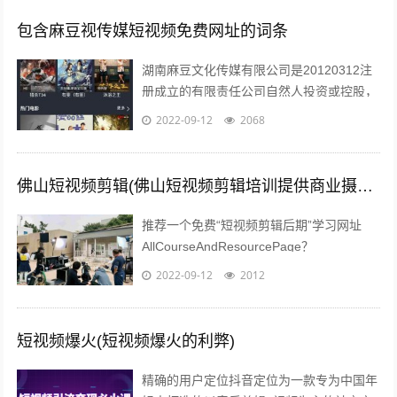
包含麻豆视传媒短视频免费网址的词条
湖南麻豆文化传媒有限公司是20120312注
册成立的有限责任公司自然人投资或控股，
注册地址位于长沙市望城区高塘岭街道高塘
2022-09-12
2068
社区六居民组66号湖南麻豆文化...
佛山短视频剪辑(佛山短视频剪辑培训提供商业摄影培训服务)
推荐一个免费“短视频剪辑后期”学习网址
AllCourseAndResourcePage？
type=1tagid=313zdhhr11y04r301...
2022-09-12
2012
短视频爆火(短视频爆火的利弊)
精确的用户定位抖音定位为一款专为中国年