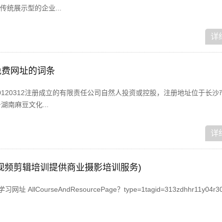
统展示型的企业...
详
免费网址的词条
0120312注册成立的有限责任公司自然人投资或控股，注册地址位于长沙
南麻豆文化...
详
视频剪辑培训提供商业摄影培训服务)
lCourseAndResourcePage？type=1tagid=313zdhhr11y04r301