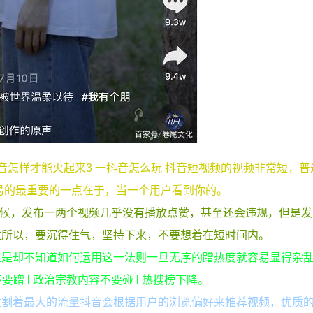
音怎样才能火起来3 一抖音怎么玩 抖音短视频的视频非常短，普
容易的最重要的一点在于，当一个用户看到你的。
时候，发布一两个视频几乎没有播放点赞，甚至还会违规，但是
数所以，要沉得住气，坚持下来，不要想着在短时间内。
但是却不知道如何运用这一法则一旦无序的蹭热度就容易显得杂
蹭 l 政治宗教内容不要碰 l 热搜榜下降。
收割着最大的流量抖音会根据用户的浏览偏好来推荐视频，优质