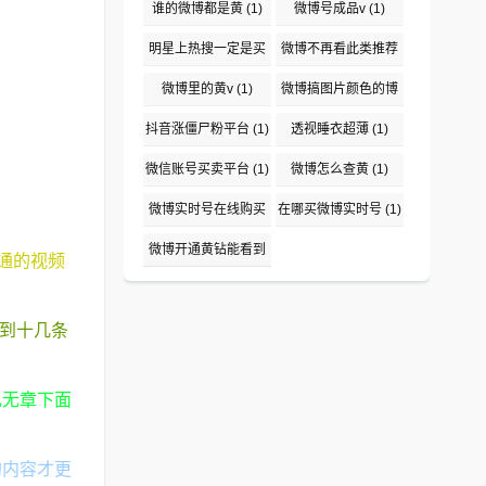
(1)
谁的微博都是黄
(1)
微博号成品v
(1)
明星上热搜一定是买
微博不再看此类推荐
吗
(1)
(1)
微博里的黄v
(1)
微博搞图片颜色的博
主盘点
(1)
抖音涨僵尸粉平台
(1)
透视睡衣超薄
(1)
微信账号买卖平台
(1)
微博怎么查黄
(1)
微博实时号在线购买
在哪买微博实时号
(1)
平台
(1)
微博开通黄钻能看到
通的视频
说访问了吗
(1)
发到十几条
乱无章下面
的内容才更