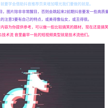
，就要学会借助抖音推荐页来增加曝光我们要做的就是。
目，图片除非非常醒目，否则会跳起来2前期抖音要发一些高质
的注意3要有自己的特点，或美得像仙女，或丑得很。
下内容为你提供参考，可以做一些比较搞笑的题材，现在还是搞
1技术流 音里最早一批的短视频类型就是技术流他们。