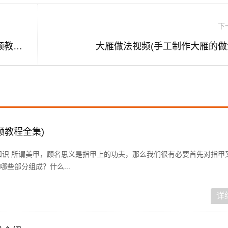
下
干煸茄子的做法视频(干煸茄子的做法视频教程)
大雁做法视频(手工制作大雁的做
频教程全集)
知识 所谓美甲，顾名思义是指甲上的功夫，那么我们很有必要首先对指甲
些部分组成？什么...
详