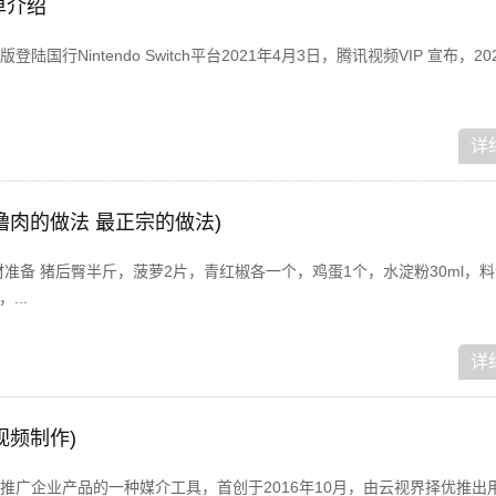
单介绍
陆国行Nintendo Switch平台2021年4月3日，腾讯视频VIP 宣布，20
详
噜肉的做法 最正宗的做法)
准备 猪后臀半斤，菠萝2片，青红椒各一个，鸡蛋1个，水淀粉30ml，料酒
...
详
视频制作)
推广企业产品的一种媒介工具，首创于2016年10月，由云视界择优推出