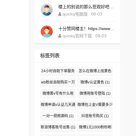
楼上的别说的那么悲观好吧！https://www.quickqxi.com/
quickq电脑版
08-03
十分赞同楼主！https://www.quickqxi.com/
quickq官网下载
08-03
标签列表
24小时自助下单服务
怎么在微博上找黄色
(1)
(1)
wb粉丝自助购买一万
微博v认证黄色
(1)
(1)
微博黄v号有什么用
微博用账号登陆
(1)
(1)
微博申请v认证几天通
微博包上金V需要多少
过
(1)
钱
(1)
一对一视频源码
(1)
抖音账号购买
(1)
新浪博客账号出售
(1)
微博1元1000粉秒刷