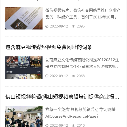
微信视频名片，微信社交网络里推广企业产
品的一种媒介工具，首创于2016年10月，
由云视界择优推出用以帮助企业提升客咨量
2022-09-12
2095
该服务创新性的将传统展示型的企业...
包含麻豆视传媒短视频免费网址的词条
湖南麻豆文化传媒有限公司是20120312注
册成立的有限责任公司自然人投资或控股，
注册地址位于长沙市望城区高塘岭街道高塘
2022-09-12
2068
社区六居民组66号湖南麻豆文化...
佛山短视频剪辑(佛山短视频剪辑培训提供商业摄影培训服务)
推荐一个免费“短视频剪辑后期”学习网址
AllCourseAndResourcePage？
type=1tagid=313zdhhr11y04r301...
2022-09-12
2010