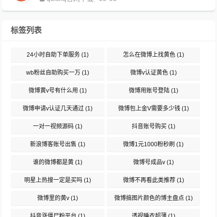
标签列表
24小时自助下单服务
(1)
怎么在微博上找黄色
(1)
wb粉丝自助购买一万
(1)
微博v认证黄色
(1)
微博黄v号有什么用
(1)
微博用账号登陆
(1)
微博申请v认证几天通过
(1)
微博包上金V需要多少钱
(1)
一对一视频源码
(1)
抖音账号购买
(1)
新浪博客账号出售
(1)
微博1元1000粉秒刷
(1)
谁的微博都是黄
(1)
微博号成品v
(1)
明星上热搜一定是买吗
(1)
微博不再看此类推荐
(1)
微博里的黄v
(1)
微博搞图片颜色的博主盘点
(1)
抖音涨僵尸粉平台
(1)
透视睡衣超薄
(1)