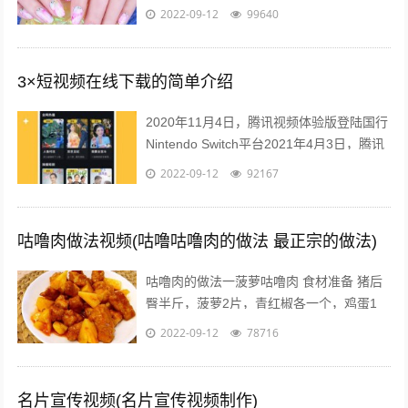
有必要首先对指甲又一个充分的认识，什么
2022-09-12
99640
是指甲呢，指甲有哪些部分组成？什么...
3×短视频在线下载的简单介绍
2020年11月4日，腾讯视频体验版登陆国行
Nintendo Switch平台2021年4月3日，腾讯
视频VIP 宣布，2021年4月10日零点起对
2022-09-12
92167
腾...
咕噜肉做法视频(咕噜咕噜肉的做法 最正宗的做法)
咕噜肉的做法一菠萝咕噜肉 食材准备 猪后
臀半斤，菠萝2片，青红椒各一个，鸡蛋1
个，水淀粉30ml，料酒15ml，盐5克，番茄
2022-09-12
78716
酱50ml，白糖15克，...
名片宣传视频(名片宣传视频制作)