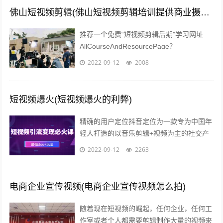
佛山短视频剪辑(佛山短视频剪辑培训提供商业摄影培训服务)
推荐一个免费“短视频剪辑后期”学习网址
AllCourseAndResourcePage？
type=1tagid=313zdhhr11y04r301...
2022-09-12
2008
短视频爆火(短视频爆火的利弊)
精确的用户定位抖音定位为一款专为中国年
轻人打造的以音乐剪辑+视频为主的社交产
品，迎合年轻群体碎片化的观看需求，满足
2022-09-12
2263
用户快速表达的欲望和社会化传播的需求...
电商企业宣传视频(电商企业宣传视频怎么拍)
随着现在短视频的崛起，任何企业，任何工
作室或者个人都需要剪辑制作大量的视频来