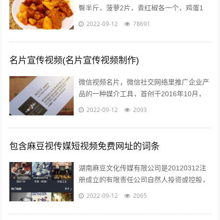
臀半斤，菠萝2片，青红椒各一个，鸡蛋1
个，水淀粉30ml，料酒15ml，盐5克，番茄
2022-09-12
78691
酱50ml，白糖15克，...
名片宣传视频(名片宣传视频制作)
微信视频名片，微信社交网络里推广企业产
品的一种媒介工具，首创于2016年10月，
由云视界择优推出用以帮助企业提升客咨量
2022-09-12
2093
该服务创新性的将传统展示型的企业...
包含麻豆视传媒短视频免费网址的词条
湖南麻豆文化传媒有限公司是20120312注
册成立的有限责任公司自然人投资或控股，
注册地址位于长沙市望城区高塘岭街道高塘
2022-09-12
2065
社区六居民组66号湖南麻豆文化...