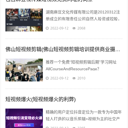
湖南麻豆文化传媒有限公司是20120312注
册成立的有限责任公司自然人投资或控股，
注册地址位于长沙市望城区高塘岭街道高塘
2022-09-12
2068
社区六居民组66号湖南麻豆文化...
佛山短视频剪辑(佛山短视频剪辑培训提供商业摄影培训服务)
推荐一个免费“短视频剪辑后期”学习网址
AllCourseAndResourcePage？
type=1tagid=313zdhhr11y04r301...
2022-09-12
2010
短视频爆火(短视频爆火的利弊)
精确的用户定位抖音定位为一款专为中国年
轻人打造的以音乐剪辑+视频为主的社交产
品，迎合年轻群体碎片化的观看需求，满足