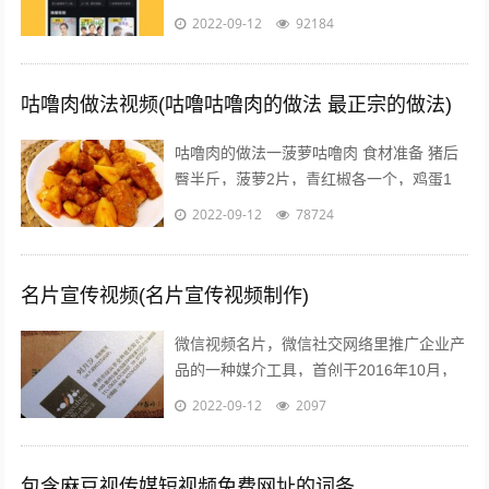
视频VIP 宣布，2021年4月10日零点起对
2022-09-12
92184
腾...
咕噜肉做法视频(咕噜咕噜肉的做法 最正宗的做法)
咕噜肉的做法一菠萝咕噜肉 食材准备 猪后
臀半斤，菠萝2片，青红椒各一个，鸡蛋1
个，水淀粉30ml，料酒15ml，盐5克，番茄
2022-09-12
78724
酱50ml，白糖15克，...
名片宣传视频(名片宣传视频制作)
微信视频名片，微信社交网络里推广企业产
品的一种媒介工具，首创于2016年10月，
由云视界择优推出用以帮助企业提升客咨量
2022-09-12
2097
该服务创新性的将传统展示型的企业...
包含麻豆视传媒短视频免费网址的词条