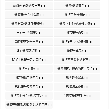
wb粉丝自助购买一万
(1)
微博v认证黄色
(1)
微博黄v号有什么用
(1)
微博用账号登陆
(1)
微博申请v认证几天通过
(1)
微博包上金V需要多少钱
(1)
一对一视频源码
(1)
抖音账号购买
(1)
新浪博客账号出售
(1)
微博1元1000粉秒刷
(1)
谁的微博都是黄
(1)
微博号成品v
(1)
明星上热搜一定是买吗
(1)
微博不再看此类推荐
(1)
微博里的黄v
(1)
微博搞图片颜色的博主盘点
(1)
抖音涨僵尸粉平台
(1)
透视睡衣超薄
(1)
微信账号买卖平台
(1)
微博怎么查黄
(1)
微博实时号在线购买平台
(1)
在哪买微博实时号
(1)
微博开通黄钻能看到说访问了吗
(1)