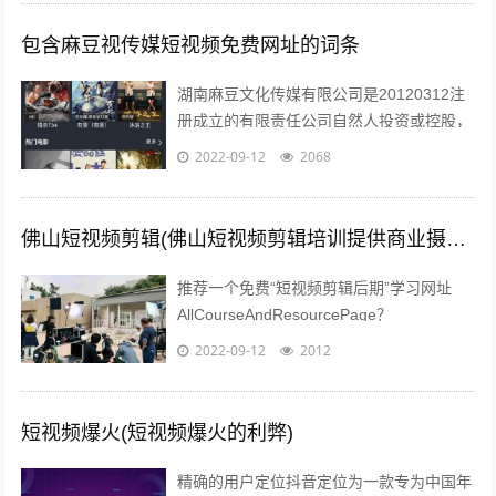
包含麻豆视传媒短视频免费网址的词条
湖南麻豆文化传媒有限公司是20120312注
册成立的有限责任公司自然人投资或控股，
注册地址位于长沙市望城区高塘岭街道高塘
2022-09-12
2068
社区六居民组66号湖南麻豆文化...
佛山短视频剪辑(佛山短视频剪辑培训提供商业摄影培训服务)
推荐一个免费“短视频剪辑后期”学习网址
AllCourseAndResourcePage？
type=1tagid=313zdhhr11y04r301...
2022-09-12
2012
短视频爆火(短视频爆火的利弊)
精确的用户定位抖音定位为一款专为中国年