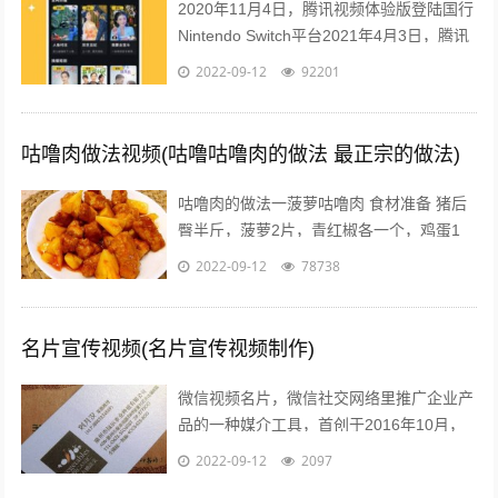
2020年11月4日，腾讯视频体验版登陆国行
Nintendo Switch平台2021年4月3日，腾讯
视频VIP 宣布，2021年4月10日零点起对
2022-09-12
92201
腾...
咕噜肉做法视频(咕噜咕噜肉的做法 最正宗的做法)
咕噜肉的做法一菠萝咕噜肉 食材准备 猪后
臀半斤，菠萝2片，青红椒各一个，鸡蛋1
个，水淀粉30ml，料酒15ml，盐5克，番茄
2022-09-12
78738
酱50ml，白糖15克，...
名片宣传视频(名片宣传视频制作)
微信视频名片，微信社交网络里推广企业产
品的一种媒介工具，首创于2016年10月，
由云视界择优推出用以帮助企业提升客咨量
2022-09-12
2097
该服务创新性的将传统展示型的企业...