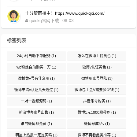
十分赞同楼主！https://www.quickqxi.com/
quickq官网下载
08-03
标签列表
24小时自助下单服务
(1)
怎么在微博上找黄色
(1)
wb粉丝自助购买一万
(1)
微博v认证黄色
(1)
微博黄v号有什么用
(1)
微博用账号登陆
(1)
微博申请v认证几天通过
(1)
微博包上金V需要多少钱
(1)
一对一视频源码
(1)
抖音账号购买
(1)
新浪博客账号出售
(1)
微博1元1000粉秒刷
(1)
谁的微博都是黄
(1)
微博号成品v
(1)
明星上热搜一定是买吗
(1)
微博不再看此类推荐
(1)