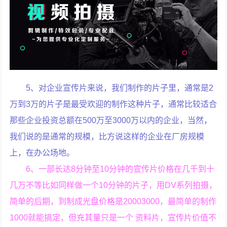
5、对企业宣传片来说，我们制作的片子里，通常是2
万到3万的片子是最受欢迎的制作这种片子，通常比较适合
那些企业投资总额在500万至3000万以内的企业，当然，
我们说的是通常的规模，比方说这样的企业在厂房规模
上，在办公场地。
6、一部长达8分钟至10分钟的宣传片价格在几千到十
几万不等比如同样做一个10分钟的片子，用DV系列拍摄，
简单的后期，到制成光盘价格是20003000，最简单的制作
1000就能搞定，但充其量只是一个 资料片，宣传片价值不