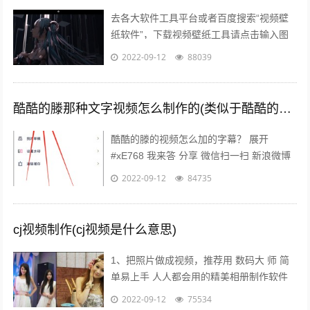
去各大软件工具平台或者百度搜索“视频壁
纸软件”，下载视频壁纸工具请点击输入图
片描述 请点击输入图片描述 2 下载完成后
2022-09-12
88039
进行安装，建议安装在非系统盘非C...
酷酷的滕那种文字视频怎么制作的(类似于酷酷的滕那种视频是怎么做的)
酷酷的滕的视频怎么加的字幕？ 展开
#xE768 我来答 分享 微信扫一扫 新浪微博
空间 举报 浏览30 次 可选中1个或多个下面
2022-09-12
84735
的关键词，搜索相关...
cj视频制作(cj视频是什么意思)
1、把照片做成视频，推荐用 数码大 师 简
单易上手 人人都会用的精美相册制作软件
点击 添加相片 按钮，悉数导入相片，加上
2022-09-12
75534
旁白注释文字特效音乐视频 点...