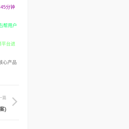
45分钟
右帮用户
频平台进
。
核心产品
一篇
案)