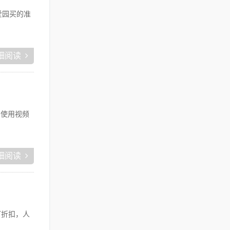
爱园买的准
细阅读
要使用视频
细阅读
打折扣，人