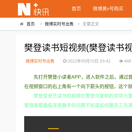
首页
微博黄v号购买
首页
微博实时号出售
文章正文
樊登读书短视频(樊登读书视
微博实时号出售
2022年09月10日 03:42
448
先打开樊登小读者APP，进入软件之后，通过
在视频窗口的右上角有一个向下箭头的按钮，这个
樊登爱奇艺读书的视频在樊登可复制的领导力
管理者都面临非常棘手的问题不知道如何跟员工沟