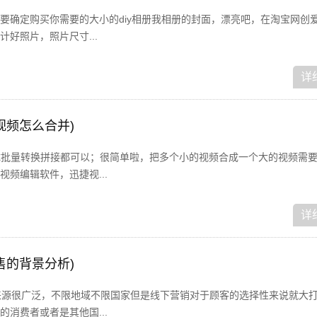
要确定购买你需要的大小的diy相册我相册的封面，漂亮吧，在淘宝网创
好照片，照片尺寸...
详
视频怎么合并)
成批量转换拼接都可以；很简单啦，把多个小的视频合成一个大的视频需
频编辑软件，迅捷视...
详
售的背景分析)
来源很广泛，不限地域不限国家但是线下营销对于顾客的选择性来说就大
消费者或者是其他国...