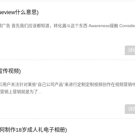
rueview什么意思)
n 行动视频广告 首先我们应该都知道，转化漏斗这个东西 Awareness接触 Consider
详
宣传视频)
引用户关注针对某些“自己公司产品”来进行定制定制视频创作在视频营销
销上营销就是为了...
详
如何制作18岁成人礼电子相册)