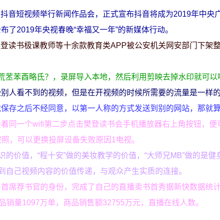
台与抖音短视频举行新闻作品会，正式宣布抖音将成为2019年中央
了2019年央视春晚“幸福又一年”的新媒体行动。
，樊登读书极课教师等十余款教育类APP被公安机关网安部门下架
荒苤苯酉略氐？，录屏导入本地，然后利用剪映去掉水印就可以
些别人看不到的视频，但是在开视频的时候所需要的流量是一样
载保存之后不经同意，以第一人称的方式发送到别的网站，那就
着同一个wifi第二步点击樊登读书会手机播放器右上角按钮，便
uo按照，可以更换投屏设备失败原因1电视。
识的价值，“程十安”做的美妆教学的价值，“大师兄MB”做的是健
找到自己视频内容的价值传递，与观众产生实质的连接。
手首席荐书官的身份，完成了自己的直播卖书首秀据新快数据统
销量1097万单，商品销售额32755万元，直播在线人数。