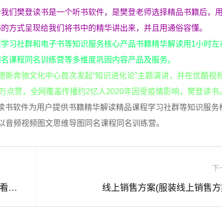
我们樊登读书是一个听书软件，是樊登老师选择精品书籍后，用
书的方式呈现给我们将书中的精华讲出来，并且用通俗容懂。
学习社群和电子书等知识服务核心产品书籍精华解读用1小时左
同名课程同名训练营等多维度巩固内容产品及服务。
梅赛德斯奔驰文化中心首次发起“知识进化论”主题演讲，并在优酷视
万点赞，全网覆盖传播约2亿人2020年因受疫情影响，樊登读书
”樊登读书软件为用户提供书籍精华解读精品课程学习社群等知识服务
以音频视频图文思维导图同名课程同名训练营。
下
91短视频下载ios(91短视频下载安装无限看丝瓜ios苏州晶体苹果)
线上销售方案(服装线上销售方