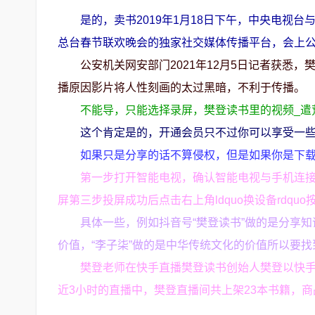
是的，卖书2019年1月18日下午，中央电视
总台春节联欢晚会的独家社交媒体传播平台，会上公布
公安机关网安部门2021年12月5日记者获悉
播原因影片将人性刻画的太过黑暗，不利于传播。
不能导，只能选择录屏，樊登读书里的视频_遣
这个肯定是的，开通会员只不过你可以享受一
如果只是分享的话不算侵权，但是如果你是下
第一步打开智能电视，确认智能电视与手机连接
屏第三步投屏成功后点击右上角ldquo换设备rdq
具体一些，例如抖音号“樊登读书”做的是分享知
价值，“李子柒”做的是中华传统文化的价值所以要
樊登老师在快手直播樊登读书创始人樊登以快
近3小时的直播中，樊登直播间共上架23本书籍，商品