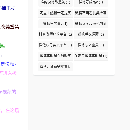
(1)
谁的微博都是黄
(1)
微博号成品v
(1)
广播电视
明星上热搜一定是买
微博不再看此类推荐
吗
(1)
(1)
微博里的黄v
(1)
微博搞图片颜色的博
整改樊登禁
主盘点
(1)
抖音涨僵尸粉平台
(1)
透视睡衣超薄
(1)
啦。
微信账号买卖平台
(1)
微博怎么查黄
(1)
的。
微博实时号在线购买
在哪买微博实时号
(1)
算是侵权。
平台
(1)
微博开通黄钻能看到
可进入投
说访问了吗
(1)
身视频的
计，在这场