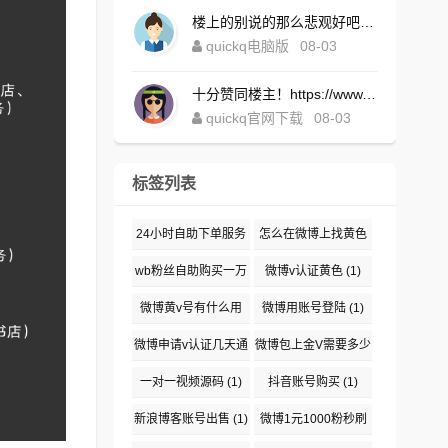
楼上的别说的那么悲观好吧！https://www.quickqxi.com/
quickq电脑版
08-03
十分赞同楼主！https://www.quickqxi.com/
quickq官网下载
08-03
标签列表
24小时自助下单服务
怎么在微博上找黄色
(1)
(1)
wb粉丝自助购买一万
微博v认证黄色
(1)
(1)
微博黄v号有什么用
微博用账号登陆
(1)
(1)
微博申请v认证几天通
微博包上金V需要多少
过
(1)
钱
(1)
一对一视频源码
(1)
抖音账号购买
(1)
新浪博客账号出售
(1)
微博1元1000粉秒刷