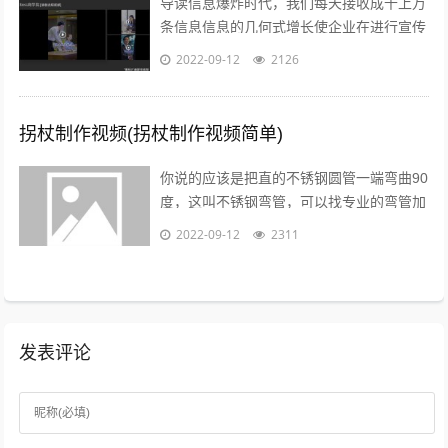
导读信息爆炸时代，我们每天接收成千上万
条信息信息的几何式增长使企业在进行宣传
推广时不得不绞尽脑汁推陈出新，吸引消费
2022-09-12
2126
者的眼球短视频的兴起，为企业宣传推广...
拐杖制作视频(拐杖制作视频简单)
你说的应该是把直的不锈钢圆管一端弯曲90
度，这叫不锈钢弯管，可以找专业的弯管加
工厂做，佳麒。...
2022-09-12
2311
发表评论