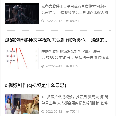
去各大软件工具平台或者百度搜索“视频壁
纸软件”，下载视频壁纸工具请点击输入图
片描述 请点击输入图片描述 2 下载完成后
2022-09-12
88051
进行安装，建议安装在非系统盘非C...
酷酷的滕那种文字视频怎么制作的(类似于酷酷的滕那种视频是怎么做的)
酷酷的滕的视频怎么加的字幕？ 展开
#xE768 我来答 分享 微信扫一扫 新浪微博
空间 举报 浏览30 次 可选中1个或多个下面
2022-09-12
84746
的关键词，搜索相关...
cj视频制作(cj视频是什么意思)
1、把照片做成视频，推荐用 数码大 师 简
单易上手 人人都会用的精美相册制作软件
点击 添加相片 按钮，悉数导入相片，加上
2022-09-12
75541
旁白注释文字特效音乐视频 点...