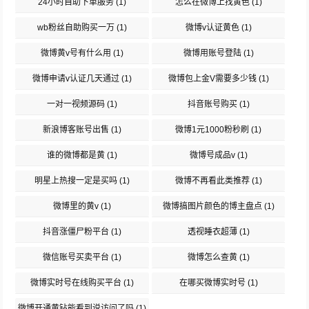
24小时自助下单服务
(1)
怎么在微博上找黄色
(1)
wb粉丝自助购买一万
(1)
微博v认证黄色
(1)
微博黄v号有什么用
(1)
微博用账号登陆
(1)
微博申请v认证几天通过
(1)
微博包上金V需要多少钱
(1)
一对一视频源码
(1)
抖音账号购买
(1)
新浪博客账号出售
(1)
微博1元1000粉秒刷
(1)
谁的微博都是黄
(1)
微博号成品v
(1)
明星上热搜一定是买吗
(1)
微博不再看此类推荐
(1)
微博里的黄v
(1)
微博搞图片颜色的博主盘点
(1)
抖音涨僵尸粉平台
(1)
透视睡衣超薄
(1)
微信账号买卖平台
(1)
微博怎么查黄
(1)
微博实时号在线购买平台
(1)
在哪买微博实时号
(1)
微博开通黄钻能看到说访问了吗
(1)