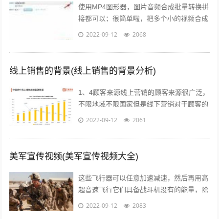
使用MP4图形器，图片音频合成批量转换拼
接都可以；很简单啦，把多个小的视频合成
一个大的视频需要使用视频编辑软件，可以
2022-09-12
2068
使用比较简单的视频编辑软件，迅捷视...
线上销售的背景(线上销售的背景分析)
1、4顾客来源线上营销的顾客来源很广泛，
不限地域不限国家但是线下营销对于顾客的
选择性来说就大打折扣，人数很少，当然更
2022-09-12
2061
不用谈其他城市的消费者或者是其他国...
美军宣传视频(美军宣传视频大全)
这些飞行器可以任意加速减速，然后再用高
超音速飞行它们具备战斗机没有的能量，除
了逆天的飞行能力，还有难以置信的巡航能
2022-09-12
2083
力，能够在天上飞行一整天时间，不管它...