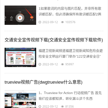
1如果歌词的内容与图片匹配，并非所有歌
词都匹配，但必须确保所有歌词都匹配2两
句歌词之间歌词与前中尾节奏变化点等，应
2022-09-12
103576
改变视频画面3对于快节奏的歌曲快节奏...
交通安全宣传视频下载(交通安全宣传视频下载软件)
福建卫视新闻频道福建卫视新闻知危险会避
险安全文明出行厦门举办“122交通安全日”
主题宣传活动；2各年段开展“遵守交规，文
2022-09-12
95997
明交通”主题班会活动对学生进行...
trueview视频广告(dwgtrueview什么意思)
1、Trueview for Action 行动视频广告 首先
我们应该都知道，转化漏斗这个东西
Awareness接触 Consideration考虑...
2022-09-12
81356