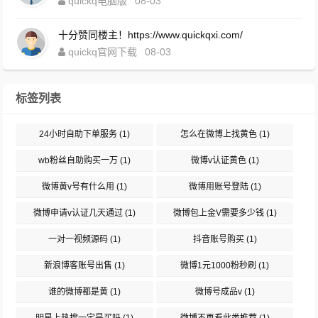
quickq电脑版
08-03
十分赞同楼主！https://www.quickqxi.com/
quickq官网下载
08-03
标签列表
24小时自助下单服务
(1)
怎么在微博上找黄色
(1)
wb粉丝自助购买一万
(1)
微博v认证黄色
(1)
微博黄v号有什么用
(1)
微博用账号登陆
(1)
微博申请v认证几天通过
(1)
微博包上金V需要多少钱
(1)
一对一视频源码
(1)
抖音账号购买
(1)
新浪博客账号出售
(1)
微博1元1000粉秒刷
(1)
谁的微博都是黄
(1)
微博号成品v
(1)
明星上热搜一定是买吗
(1)
微博不再看此类推荐
(1)