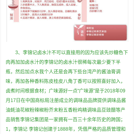
3、李锦记卤水汁不可以直接用的因为应该先炒糖色下
肉再加加卤水汁的李锦记的卤水汁很稀每次最少要下半
瓶，然后加点水我个人还是会再下些台湾产的酱油膏调
味，再加各种香料陈皮桂皮八角丁香可以按照喜好加入，
卤煮时间根据食材；广味源好一点“广味源”是于2018年09
月17日在中国商标局注册成立的调味品品牌提供调味品酱
油蚝油花椒粉辣椒粉芥末粉五香粉鸡精调味品豆豉醋等产
品销售李锦记集团是一家拥有一百三十余年历史的跨国；
1，李锦记 李锦记创建于1888年，凭借严格的品质管理和