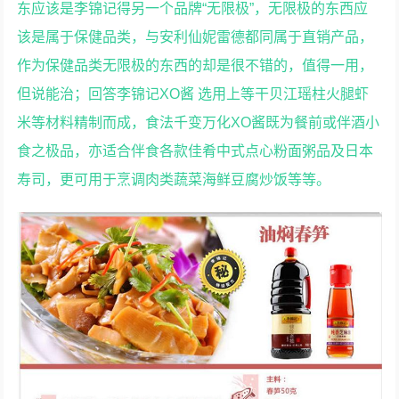
东应该是李锦记得另一个品牌“无限极”，无限极的东西应
该是属于保健品类，与安利仙妮雷德都同属于直销产品，
作为保健品类无限极的东西的却是很不错的，值得一用，
但说能治；回答李锦记XO酱 选用上等干贝江瑶柱火腿虾
米等材料精制而成，食法千变万化XO酱既为餐前或伴酒小
食之极品，亦适合伴食各款佳肴中式点心粉面粥品及日本
寿司，更可用于烹调肉类蔬菜海鲜豆腐炒饭等等。