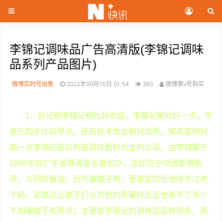
李锦记调味品广告高清版(李锦记调味
品系列产品图片)
微博实时号出售
2022年09月10日 01:54
383
微博黄v号购买
1、好记和李锦记相比较的话，李锦记相对好一点，毕
竟它起步比较早点，还有技术也会相对成熟，知名度相对
高一点李锦记是以制造调味酱料为主的公司，由李锦裳于
1888年在广东省珠海南水镇创办，总部位于中国香港新
界，与同珍酱油；因为骗傻子啊，要是定的低也拼不过老
干妈，定高点让傻子们认为他的质量好反正也卖不了多少
不如骗傻子卖贵点；主要是李锦记的调味品品种很多，质