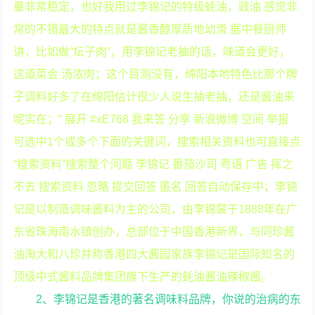
量非常稳定，也好我用过李锦记的特级蚝油，豉油 感觉非
常的不错最大的特点就是酱香醇厚质地幼滑 据中餐厨师
讲，比如做“坛子肉”，用李锦记老抽的话，味道会更好，
这道菜会 汤浓肉；这个目测没有，绵阳本地特色比那个牌
子调料好多了在绵阳估计很少人说生抽老抽，还是酱油来
呢实在；” 展开 #xE768 我来答 分享 新浪微博 空间 举报
可选中1个或多个下面的关键词，搜索相关资料也可直接点
“搜索资料”搜索整个问题 李锦记 番茄沙司 粤语 广告 挥之
不去 搜索资料 忽略 提交回答 匿名 回答自动保存中；李锦
记是以制造调味酱料为主的公司，由李锦裳于1888年在广
东省珠海南水镇创办，总部位于中国香港新界，与同珍酱
油淘大和八珍并称香港四大酱园家族李锦记是国际知名的
顶级中式酱料品牌集团旗下生产的蚝油酱油辣椒酱。
2、李锦记是香港的著名调味料品牌，你说的治病的东