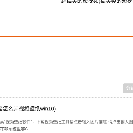
超搞笑的短视频(搞笑类的短视
详
怎么弄视频壁纸win10)
索“视频壁纸软件”，下载视频壁纸工具请点击输入图片描述 请点击输入图
非系统盘非C...