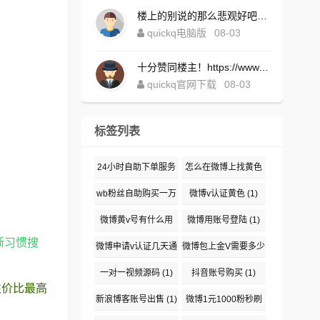
楼上的别说的那么悲观好吧！https://www.quickqxi.com/
quickq电脑版
08-03
十分赞同楼主！https://www.quickqxi.com/
quickq官网下载
08-03
标签列表
24小时自助下单服务
怎么在微博上找黄色
(1)
(1)
wb粉丝自助购买一万
微博v认证黄色
(1)
(1)
微博黄v号有什么用
微博用账号登陆
(1)
渐习惯搜
(1)
微博申请v认证几天通
微博包上金V需要多少
过
(1)
钱
(1)
一对一视频源码
(1)
抖音账号购买
(1)
性价比最高
新浪博客账号出售
(1)
微博1元1000粉秒刷