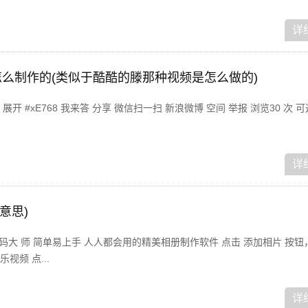
详
么制作的(类似于酷酷的滕那种视频是怎么做的)
 #xE768 我来答 分享 微信扫一扫 新浪微博 空间 举报 浏览30 次 
详
意思)
码大 师 简单易上手 人人都会用的精美相册制作软件 点击 添加相片 按
频 点...
详