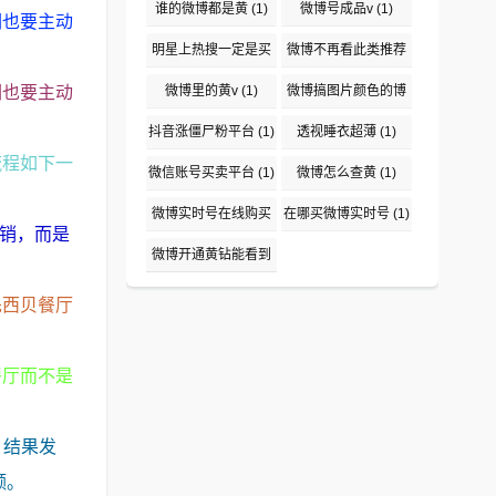
(1)
谁的微博都是黄
(1)
微博号成品v
(1)
们也要主动
明星上热搜一定是买
微博不再看此类推荐
吗
(1)
(1)
们也要主动
微博里的黄v
(1)
微博搞图片颜色的博
主盘点
(1)
抖音涨僵尸粉平台
(1)
透视睡衣超薄
(1)
流程如下一
微信账号买卖平台
(1)
微博怎么查黄
(1)
。
微博实时号在线购买
在哪买微博实时号
(1)
推销，而是
平台
(1)
微博开通黄钻能看到
说访问了吗
(1)
先西贝餐厅
。
餐厅而不是
，结果发
额。