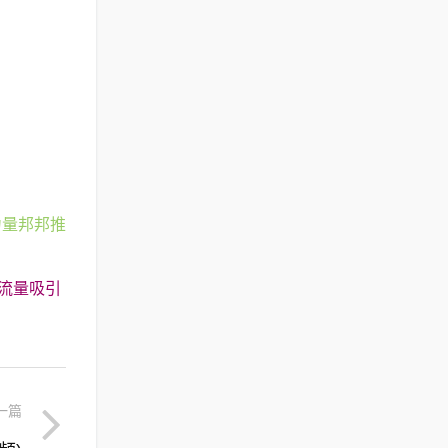
力量邦邦推
流量吸引
一篇