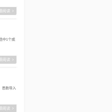
细阅读
可选中1个或
细阅读
钮，悉数导入
细阅读