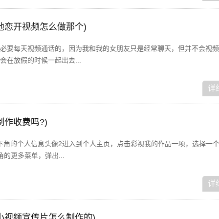
地恋开视频怎么做那个)
必要每天视频通话的，因为我和我的女朋友只是经常聊天，但并不会视频
在放假的时候一起出去...
详
作收费吗?)
右下角的个人信息头像2进入到个人主页，点击彩视我的作品一项，选择一
的更多菜单，弹出...
详
小视频宣传片怎么制作的)