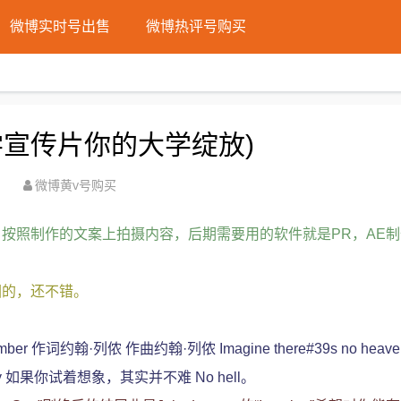
微博实时号出售
微博热评号购买
学宣传片你的大学绽放)
微博黄v号购买
按照制作的文案上拍摄内容，后期需要用的软件就是PR，AE
园的，还不错。
ber 作词约翰·列侬 作曲约翰·列侬 Imagine there#39s no heav
try 如果你试着想象，其实并不难 No hell。