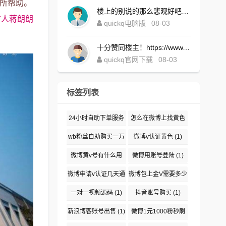
能有所帮助。
楼上的别说的那么悲观好吧！https://www.quickqxi.com/
言人蒋朗朗
quickq电脑版
08-03
十分赞同楼主！https://www.quickqxi.com/
quickq官网下载
08-03
标签列表
24小时自助下单服务
怎么在微博上找黄色
(1)
(1)
wb粉丝自助购买一万
微博v认证黄色
(1)
(1)
微博黄v号有什么用
微博用账号登陆
(1)
(1)
微博申请v认证几天通
微博包上金V需要多少
过
(1)
钱
(1)
一对一视频源码
(1)
抖音账号购买
(1)
新浪博客账号出售
(1)
微博1元1000粉秒刷