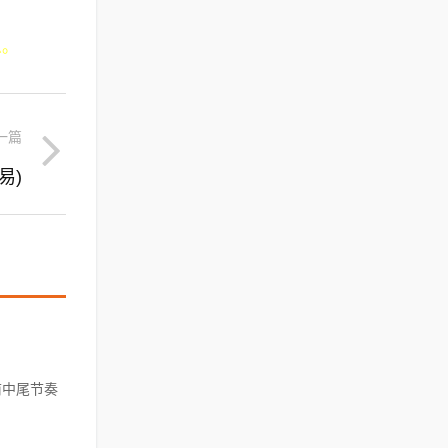
么。
一篇
易)
前中尾节奏