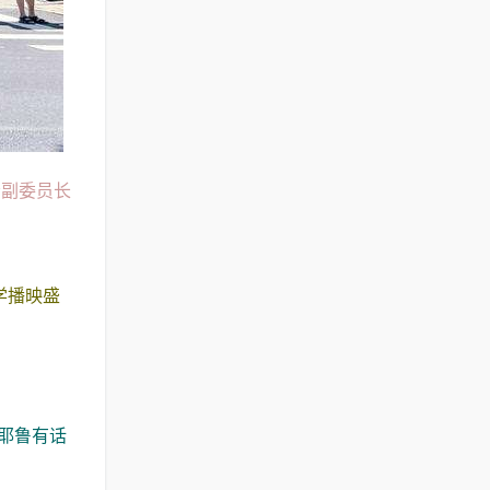
会副委员长
学播映盛
耶鲁有话