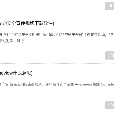
详
交通安全宣传视频下载软件)
知危险会避险安全文明出行厦门举办“122交通安全日”主题宣传活动；2
动对学生进行...
详
rueview什么意思)
n 行动视频广告 首先我们应该都知道，转化漏斗这个东西 Awareness接触 Consider
详