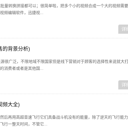
成批量转换拼接都可以；很简单啦，把多个小的视频合成一个大的视频需
频编辑软件，迅捷视...
详
售的背景分析)
来源很广泛，不限地域不限国家但是线下营销对于顾客的选择性来说就大
消费者或者是其他国...
详
视频大全)
然后再用高超音速飞行它们具备战斗机没有的能量，除了逆天的飞行能力
行一整天时间，不管它...