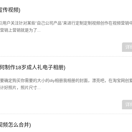
宣传视频)
引用户关注针对某些“自己公司产品”来进行定制定制视频创作在视频营销
销上营销就是为了...
详
如何制作18岁成人礼电子相册)
要确定购买你需要的大小的diy相册我相册的封面，漂亮吧，在淘宝网创
好照片，照片尺寸...
详
视频怎么合并)