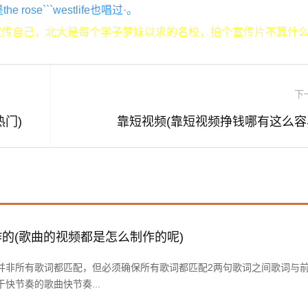
ose```westlife也唱过·。
宣传自己，北大是每个学子梦妹以求的名校，拍个宣传片不算什
下
门)
靠短视频(靠短视频挣钱哪有这么容
的(歌曲的视频都是怎么制作的呢)
并非所有歌词都匹配，但必须确保所有歌词都匹配2两句歌词之间歌词与
快节奏的歌曲快节奏...