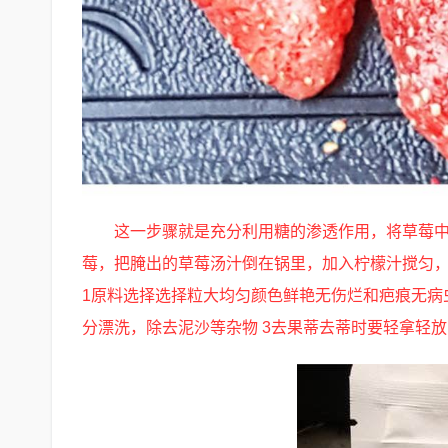
这一步骤就是充分利用糖的渗透作用，将草莓中
莓，把腌出的草莓汤汁倒在锅里，加入柠檬汁搅匀，
1原料选择选择粒大均匀颜色鲜艳无伤烂和疤痕无病
分漂洗，除去泥沙等杂物 3去果蒂去蒂时要轻拿轻