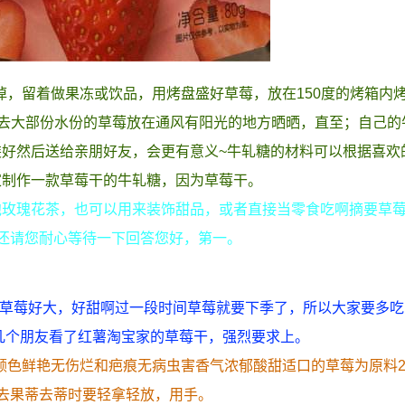
掉，留着做果冻或饮品，用烤盘盛好草莓，放在150度的烤箱内烤
把烤去大部份水份的草莓放在通风有阳光的地方晒晒，直至；自己的
好然后送给亲朋好友，会更有意义~牛轧糖的材料可以根据喜欢
家制作一款草莓干的牛轧糖，因为草莓干。
泡玫瑰花茶，也可以用来装饰甜品，或者直接当零食吃啊摘要草
还请您耐心等待一下回答您好，第一。
，草莓好大，好甜啊过一段时间草莓就要下季了，所以大家要多
几个朋友看了红薯淘宝家的草莓干，强烈要求上。
匀颜色鲜艳无伤烂和疤痕无病虫害香气浓郁酸甜适口的草莓为原料
去果蒂去蒂时要轻拿轻放，用手。