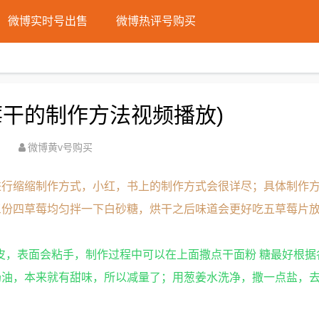
微博实时号出售
微博热评号购买
莓干的制作方法视频播放)
微博黄v号购买
进行缩缩制作方式，小红，书上的制作方式会很详尽；具体制作
三份四草莓均匀拌一下白砂糖，烘干之后味道会更好吃五草莓片
面皮，表面会粘手，制作过程中可以在上面撒点干面粉 糖最好根据
奶油，本来就有甜味，所以减量了；用葱姜水洗净，撒一点盐，