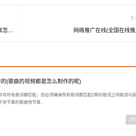
下
家政视频营销推广方案(家政营销策划方案怎么做)
网络推广在线(全国在线推
的(歌曲的视频都是怎么制作的呢)
并非所有歌词都匹配，但必须确保所有歌词都匹配2两句歌词之间歌词与
快节奏的歌曲快节奏...
详