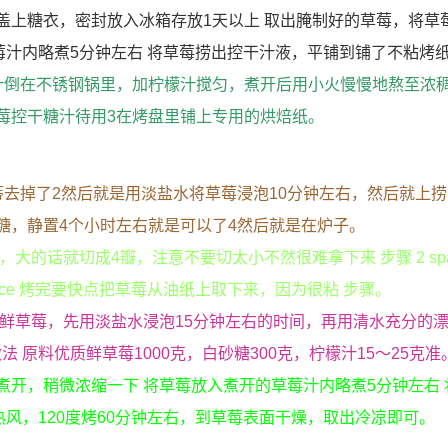
盖上糖衣，密封放入冰箱存放1天以上 取出腌制好的草莓，将草
莓汁内略煮5分钟左右 将草莓捞出控干汁液，平铺到铺了不粘烤
汁倒在不锈钢锅里，加柠檬汁搅匀，煮开后用小火慢慢地熬至浓稠
莓控干糖汁待用3在烤盘里铺上专用的烘焙纸。
蒂去掉了2然后就是用淡盐水将草莓浸泡10分钟左右，然后就上
糖，静置4个小时左右就是可以了4然后就是在炉子。
烤盘，大的话就切成4瓣，注意不要切太小不然很难拿下来 步骤 2 spa
pace 烤完要快点把草莓从油纸上取下来，因为很粘 步骤。
新鲜草莓，先用淡盐水浸泡15分钟左右的时间，再用清水充分的
原料优质鲜草莓1000克，白砂糖300克，柠檬汁15～25克准
煮开，稍微浓缩一下 将草莓放入煮开的草莓汁内略煮5分钟左右 
风，120度烤60分钟左右，到草莓表面干燥，取出冷凉即可。