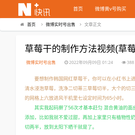
首页
微博黄v号购买
首页
微博实时号出售
文章正文
草莓干的制作方法视频(草
微博实时号出售
2022年09月09日 01:24
388
要想制作韩国网红草莓干，你可以在小红书上
清水浸泡草莓，洗净二切蒂三草莓切半，大个的切
的网格上六放进风干机里七设定时间为65小时。
其实我起码擀了56次才基本赶匀 混合黄油的
添加，比如我就不爱过甜，再加上家里只有植物性
切两半，放到太阳下晒干就是了。