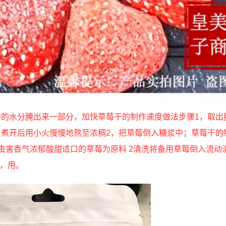
的水分腌出来一部分，加快草莓干的制作速度做法步骤1，取出
煮开后用小火慢慢地熬至浓稠2，把草莓倒入糖浆中；草莓干的
虫害香气浓郁酸甜适口的草莓为原料 2清洗将备用草莓倒入流动
放，用。