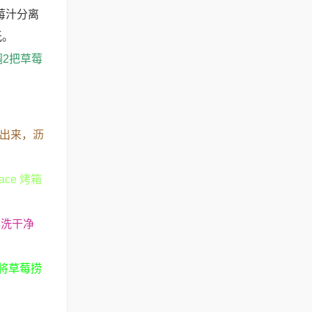
莓汁分离
纸。
2把草莓
捞出来，沥
ce 烤箱
漂洗干净
。
将草莓捞