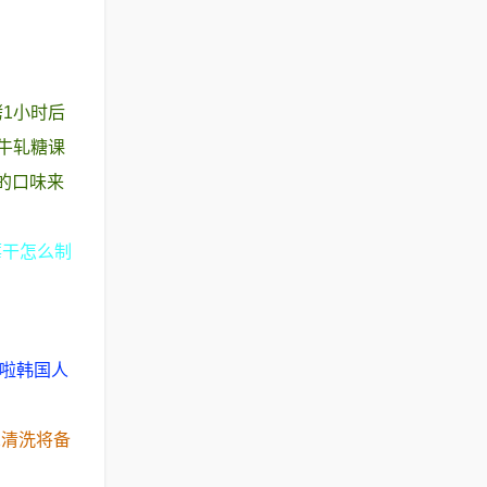
1小时后
牛轧糖课
的口味来
莓干怎么制
吃啦韩国人
2清洗将备