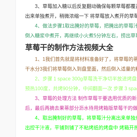
3、草莓加入糖以后反复翻动确保每颗草莓都覆
出来单独煮开，稍微浓缩一下 将草莓放入煮开的草
4、做法步骤1取出腌好的草莓，把腌出的草莓
倒入糖浆中煮开，再继续小火煮5分钟左右，捞出草
草莓干的制作方法视频大全
1、1我们首先就是将材料准备好了，将草莓的
干水分3我们将草莓倒入到盘里面，然后倒入适量的
2、步骤 1 space 300g草莓洗干净切半放进
预热100度，共烤90分钟，中间翻面一次 步骤 3 s
3、草莓的处理方法 制作草莓干要选用优质的
后，最后再摘去果蒂部分沥水待用烤箱版草莓干的做法 
4、取出腌制好的草莓，将草莓汁分离出来单独
出控干汁液，平铺到铺了不粘烤纸的烤盘中 烤箱开热