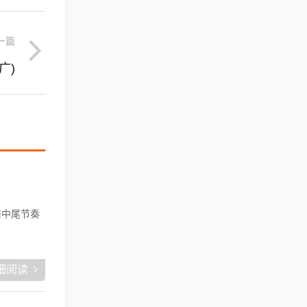
一篇
广)
前中尾节奏
细阅读