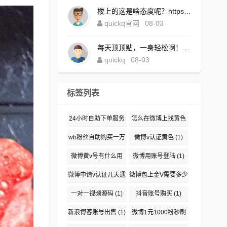
楼上的这是啥态度呢？https://www.quickqxi.com/
quickq官网
08-03
每天顶顶贴，一身轻松啊！https://www.quickqxi.com/
quickq
08-03
标签列表
24小时自助下单服务
怎么在微博上找黄色
(1)
(1)
wb粉丝自助购买一万
微博v认证黄色
(1)
(1)
微博黄v号有什么用
微博用账号登陆
(1)
(1)
微博申请v认证几天通
微博包上金V需要多少
过
(1)
钱
(1)
一对一视频源码
(1)
抖音账号购买
(1)
新浪博客账号出售
(1)
微博1元1000粉秒刷