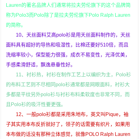
Lauren的著名品牌人们通常将拉夫劳伦旗下的这个品牌简
称为Polo3而Polo除了是拉夫劳伦旗下Polo Ralph Lauren
的简称。
10、天丝面料艾高polo衫是用天丝面料制作的，天丝
面料具有超好的导热和吸湿性，比棉还要好510倍，而且
洗缩率较小，保型能力很强，成衣不易变性，光泽优美，
手感柔滑舒适，飘逸悬垂性好。
11、衬衫热，衬衫在制作工艺上以编织为主，Polo衫
的布料工艺则不尽相同polo衫通常都是网眼面料，衬衫大
多都是平纹另外polo衫与衬衫布料柔软度也非常不同，而
且Polo衫的吸汗性要更强。
12、一般polo衫都是采用朱地布，英文叫Pique，袖
子其实用本布反折就好了，领子的话需要有织片，如果用
本布做的话没有那种立体感觉，就像POLO Ralph Lauren