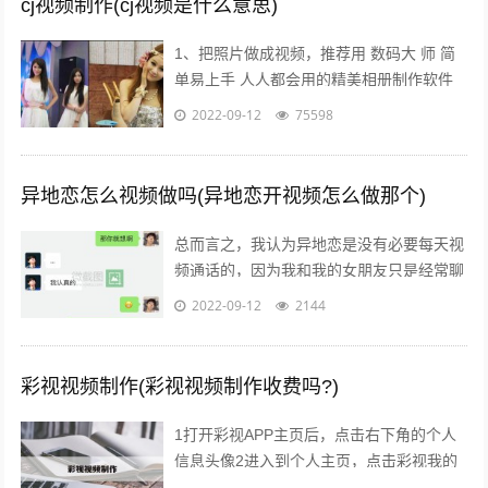
cj视频制作(cj视频是什么意思)
1、把照片做成视频，推荐用 数码大 师 简
单易上手 人人都会用的精美相册制作软件
点击 添加相片 按钮，悉数导入相片，加上
2022-09-12
75598
旁白注释文字特效音乐视频 点...
异地恋怎么视频做吗(异地恋开视频怎么做那个)
总而言之，我认为异地恋是没有必要每天视
频通话的，因为我和我的女朋友只是经常聊
天，但并不会视频通话，而且如果我们相互
2022-09-12
2144
思念对方的话，会在放假的时候一起出去...
彩视视频制作(彩视视频制作收费吗?)
1打开彩视APP主页后，点击右下角的个人
信息头像2进入到个人主页，点击彩视我的
作品一项，选择一个视频，点击进去3接着