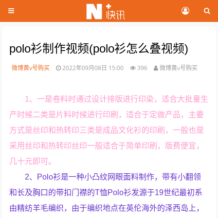
polo衫制作视频(polo衫怎么叠视频)
微博黄v号购买
2022年09月08日 15:00
396
微博黄v号购买
1、一是卷料时通过设计排版进行印染，适合大批量生
产时候二类是片料时候进行印刷，适合于定做产品，主要
方式是丝印和热转印三类是成品文化衫的印刷，一般也是
采用丝印和热转印丝印一般适合于简单印刷，版费便宜，
几十元即可。
2、Polo衫是一种小凸纹网眼面料制作，带有小翻领
和长及胸口的带扣门襟的T恤Polo衫发源于19世纪最初系
由精纺羊毛编织，由于编织地点在英伦海外的泽西岛上，