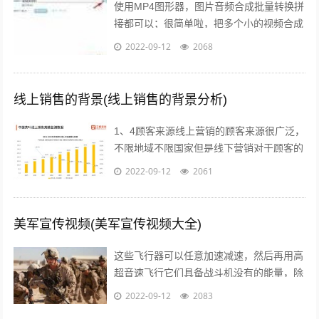
使用MP4图形器，图片音频合成批量转换拼
接都可以；很简单啦，把多个小的视频合成
一个大的视频需要使用视频编辑软件，可以
2022-09-12
2068
使用比较简单的视频编辑软件，迅捷视...
线上销售的背景(线上销售的背景分析)
1、4顾客来源线上营销的顾客来源很广泛，
不限地域不限国家但是线下营销对于顾客的
选择性来说就大打折扣，人数很少，当然更
2022-09-12
2061
不用谈其他城市的消费者或者是其他国...
美军宣传视频(美军宣传视频大全)
这些飞行器可以任意加速减速，然后再用高
超音速飞行它们具备战斗机没有的能量，除
了逆天的飞行能力，还有难以置信的巡航能
2022-09-12
2083
力，能够在天上飞行一整天时间，不管它...