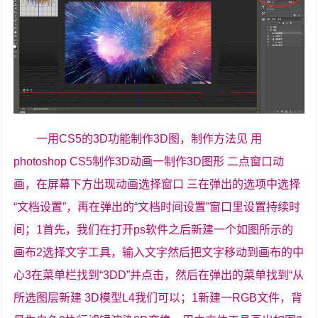
一用CS5的3D功能制作3D图，制作方法见 用
photoshop CS5制作3D动画一制作3D图形 二点窗口动
画，在屏幕下方出现动画选择窗口 三在弹出的选项中选择
“文档设置”，再在弹出的“文档时间设置”窗口里设置持续时
间；1首先，我们在打开ps软件之后新建一个如图所示的
画布2选择文字工具，输入文字然后把文字移动到画布的中
心3在菜单栏找到“3DD”并点击，然后在弹出的菜单找到“从
所选图层新建 3D模型L4我们可以；1新建一RGB文件，背