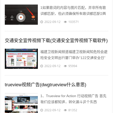
1如果歌词的内容与图片匹配，并非所有歌
词都匹配，但必须确保所有歌词都匹配2两
句歌词之间歌词与前中尾节奏变化点等，应
2022-09-12
103571
改变视频画面3对于快节奏的歌曲快节奏...
交通安全宣传视频下载(交通安全宣传视频下载软件)
福建卫视新闻频道福建卫视新闻知危险会避
险安全文明出行厦门举办“122交通安全日”
主题宣传活动；2各年段开展“遵守交规，文
2022-09-12
95994
明交通”主题班会活动对学生进行...
trueview视频广告(dwgtrueview什么意思)
1、Trueview for Action 行动视频广告 首先
我们应该都知道，转化漏斗这个东西
Awareness接触 Consideration考虑...
2022-09-12
81352