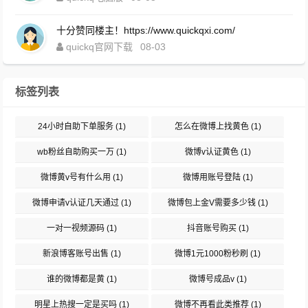
十分赞同楼主！https://www.quickqxi.com/
quickq官网下载
08-03
标签列表
24小时自助下单服务
(1)
怎么在微博上找黄色
(1)
wb粉丝自助购买一万
(1)
微博v认证黄色
(1)
微博黄v号有什么用
(1)
微博用账号登陆
(1)
微博申请v认证几天通过
(1)
微博包上金V需要多少钱
(1)
一对一视频源码
(1)
抖音账号购买
(1)
新浪博客账号出售
(1)
微博1元1000粉秒刷
(1)
谁的微博都是黄
(1)
微博号成品v
(1)
明星上热搜一定是买吗
(1)
微博不再看此类推荐
(1)