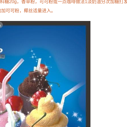
ml辅料糖20g，香草粉，可可粉或一点咖啡做法1淡奶油分次加糖打
的加可可粉，椰丝适量进入。