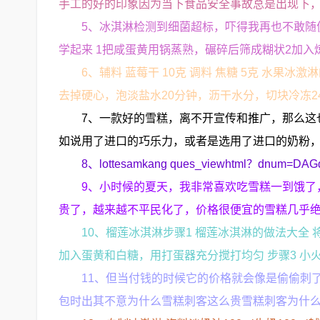
手工的好的印象因为当下食品安全事故总是出现下
5、冰淇淋检测到细菌超标，吓得我再也不敢随
学起来 1把咸蛋黄用锅蒸熟，碾碎后筛成糊状2加入
6、辅料 蓝莓干 10克 调料 焦糖 5克 水果
去掉硬心，泡淡盐水20分钟，沥干水分，切块冷冻24
7、一款好的雪糕，离不开宣传和推广，那么这
如说用了进口的巧乐力，或者是选用了进口的奶粉
8、lottesamkang ques_viewhtml？d
9、小时候的夏天，我非常喜欢吃雪糕一到饿了
贵了，越来越不平民化了，价格很便宜的雪糕几乎绝
10、榴莲冰淇淋步骤1 榴莲冰淇淋的做法大全 
加入蛋黄和白糖，用打蛋器充分搅打均匀 步骤3 
11、但当付钱的时候它的价格就会像是偷偷刺
包时出其不意为什么雪糕刺客这么贵雪糕刺客为什