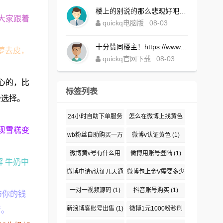
楼上的别说的那么悲观好吧！https://www.quickqxi.com/
大家跟着
quickq电脑版
08-03
十分赞同楼主！https://www.quickqxi.com/
菠萝去皮，
quickq官网下载
08-03
心的，比
标签列表
会选择。
24小时自助下单服务
怎么在微博上找黄色
现雪糕变
(1)
(1)
wb粉丝自助购买一万
微博v认证黄色
(1)
(1)
微博黄v号有什么用
微博用账号登陆
(1)
解 牛奶中
(1)
微博申请v认证几天通
微博包上金V需要多少
。
过
(1)
钱
(1)
一对一视频源码
(1)
抖音账号购买
(1)
伤你的钱
新浪博客账号出售
(1)
微博1元1000粉秒刷
新。