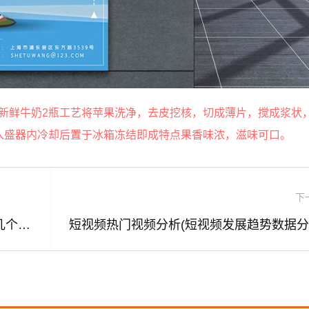
50g，新鲜牛奶2瓶工艺将苹果洗净，去皮挖核，切成薄片，搅成浆状
倒入盛器内冷却后置于冰箱冻结即成特点果香味浓，滋味可口。
下
如何让多个短视频合并成一个(怎么能把几个短视频合成一个视频)