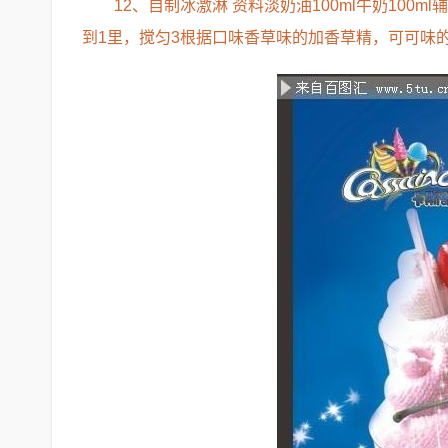
12、自制冰激淋 资料淡奶油100ml牛奶100
到1里，搅匀3根据口味香草味的加香草精，可可味