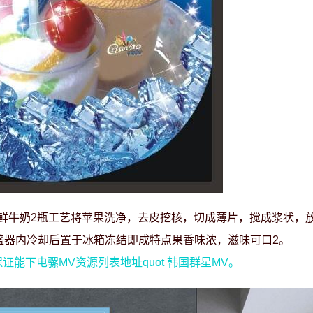
g，新鲜牛奶2瓶工艺将苹果洗净，去皮挖核，切成薄片，搅成浆状，
入盛器内冷却后置于冰箱冻结即成特点果香味浓，滋味可口2。
能下电骡MV资源列表地址quot 韩国群星MV。