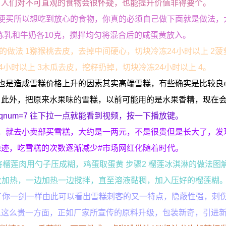
，人们对不可直观的食物会很怀疑，也能提升价值非得要个。
便买所以想吃到放心的食物，你真的必须自己做下面就是做法，
炼乳和牛奶各10克，搅拌均匀将混合后的咸蛋黄放入。
冰激淋的做法 1猕猴桃去皮，去掉中间硬心，切块冷冻24小时以上 2
小时以上 3木瓜去皮，挖籽扔掉，切块冷冻24小时以上 4。
也是造成雪糕价格上升的因素其实高端雪糕，有些确实是比较良
，此外，把原来水果味的雪糕，以前可能用的是水果香精，现在
num=DAGqnum=7 往下拉一点就能看到视频，按一下播放键。
，就去小卖部买雪糕，大约是一两元，不是很贵但是长大了，发
迹，吃雪糕的次数逐渐减少#市场网红化随着时代。
将榴莲肉用勺子压成糊，鸡蛋取蛋黄 步骤2 榴莲冰淇淋的做法图
小火加热，一边加热一边搅拌，直至溶液黏稠，加入压好的榴莲糊
了你一剑一样由此可以看出雪糕刺客的又一特点，隐蔽性强，刺
么这么贵一方面，正如厂家所宣传的原料升级，包装新奇，引进