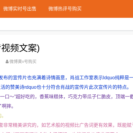
微博实时号出售
微博热评号购买
视频文案)
微博黄v号购买
布的宣传片也充满着诗情画意，肖战工作室表示ldquo纯粹是
活的赞美诗rdquo也十分符合肖战的宣传片此次宣传片的特点。
咬一口～”超好吃的，香蕉味糕体，巧克力带瓜子仁脆皮，顶端一
了啊摔。
的。
套非常精美讲究的，如艺术般的视频比广告词更有效果，既能赋