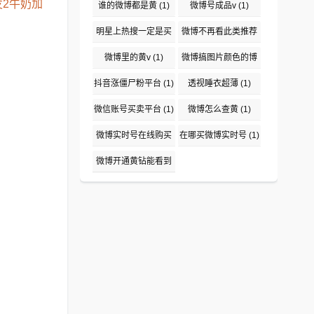
(1)
发2牛奶加
谁的微博都是黄
(1)
微博号成品v
(1)
明星上热搜一定是买
微博不再看此类推荐
吗
(1)
(1)
微博里的黄v
(1)
微博搞图片颜色的博
主盘点
(1)
抖音涨僵尸粉平台
(1)
透视睡衣超薄
(1)
微信账号买卖平台
(1)
微博怎么查黄
(1)
微博实时号在线购买
在哪买微博实时号
(1)
平台
(1)
微博开通黄钻能看到
说访问了吗
(1)