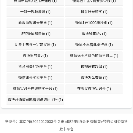
微博申请v认证几天通过
(1)
微博包上金V需要多少钱
(1)
一对一视频源码
(1)
抖音账号购买
(1)
新浪博客账号出售
(1)
微博1元1000粉秒刷
(1)
谁的微博都是黄
(1)
微博号成品v
(1)
明星上热搜一定是买吗
(1)
微博不再看此类推荐
(1)
微博里的黄v
(1)
微博搞图片颜色的博主盘点
(1)
抖音涨僵尸粉平台
(1)
透视睡衣超薄
(1)
微信账号买卖平台
(1)
微博怎么查黄
(1)
微博实时号在线购买平台
(1)
在哪买微博实时号
(1)
微博开通黄钻能看到说访问了吗
(1)
备案号：
冀ICP备2022012033号-2
由
网站地图
收录吧
微博黄v号购买图灵微博
发卡平台