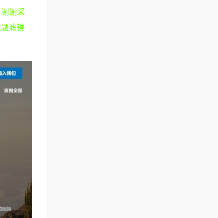
，谢谢采
主题滤镜