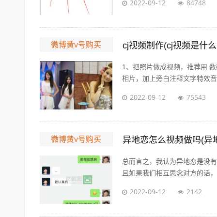
2022-09-12
84748
微博黄v号购买
cj视频制作(cj视频是什么
1、把照片做成视频，推荐用 数
相片，加上旁白注释文字特效音乐视
2022-09-12
75543
微博黄v号购买
异地恋怎么视频做吗(异
总而言之，我认为异地恋是没有
且如果我们相互思念对方的话，会
2022-09-12
2142