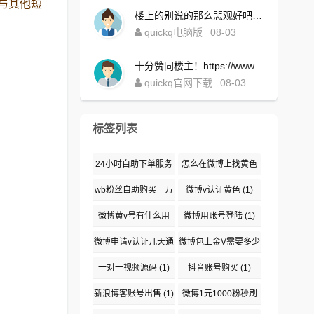
与其他短
楼上的别说的那么悲观好吧！https://www.quickqxi.com/
quickq电脑版
08-03
十分赞同楼主！https://www.quickqxi.com/
quickq官网下载
08-03
标签列表
24小时自助下单服务
怎么在微博上找黄色
(1)
(1)
wb粉丝自助购买一万
微博v认证黄色
(1)
(1)
微博黄v号有什么用
微博用账号登陆
(1)
(1)
微博申请v认证几天通
微博包上金V需要多少
过
(1)
钱
(1)
一对一视频源码
(1)
抖音账号购买
(1)
新浪博客账号出售
(1)
微博1元1000粉秒刷