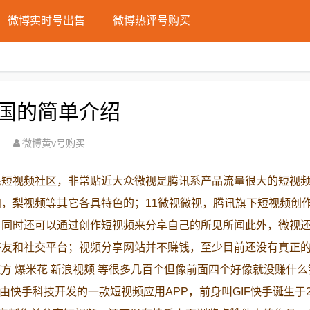
微博实时号出售
微博热评号购买
国的简单介绍
微博黄v号购买
民短视频社区，非常贴近大众微视是腾讯系产品流量很大的短视
，梨视频等其它各具特色的；11微视微视，腾讯旗下短视频创
，同时还可以通过创作短视频来分享自己的所见所闻此外，微视
好友和社交平台；视频分享网站并不赚钱，至少目前还没有真正
如 魔方 爆米花 新浪视频 等很多几百个但像前面四个好像就没赚什
快手科技开发的一款短视频应用APP，前身叫GIF快手诞生于2