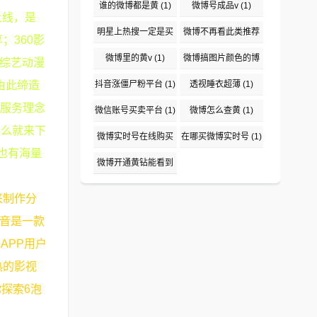
(1)
谁的微博都是黄
(1)
微博号成品v
(1)
上线，是
明星上热搜一定是买
微博不再看此类推荐
；360影
吗
(1)
(1)
微博里的黄v
(1)
微博搞图片颜色的博
剧综艺动漫
主盘点
(1)
由此缔造
抖音涨僵尸粉平台
(1)
透视睡衣超薄
(1)
的服务理念
微信账号买卖平台
(1)
微博怎么查黄
(1)
那么就来下
微博实时号在线购买
在哪买微博实时号
(1)
也有海量
平台
(1)
微博开通黄钻能看到
说访问了吗
(1)
来制作分
抖音是一款
APP用户
热的影视
探索6泡