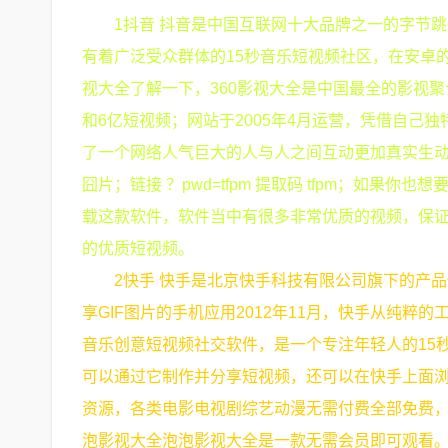
1抖音 抖音是中国互联网十大品牌之一的字节跳
有着广泛受众群体的15秒音乐短视频社区，在安卓的各
视大全了解一下，360影视大全是中国最全的影视
和6亿短视频；网站于2005年4月运营，凭借自己
了一个网络人气巨大的人与人之间互动更加真实生动的
囧片；链接 ？pwd=tfpm 提取码 tfpm；如
载这款软件，软件当中有很多非常优质的视频，保证
的优质短视频。
2快手 快手是北京快手科技有限公司旗下的产品快
享GIF图片的手机应用2012年11月，快手从纯粹
音乐创意短视频社交软件，是一个专注年轻人的15秒
可以通过它制作并分享短视频，还可以在快手上面浏
资源，各类电影电视剧综艺动漫无需付费全部免费，
泡影视大全泡泡影视大全是一款无需会员即可观看