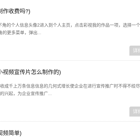
作收费吗?)
右下角的个人信息头像2进入到个人主页，点击彩视我的作品一项，选择一
的更多菜单，弹出...
详
小视频宣传片怎么制作的)
收成千上万条信息信息的几何式增长使企业在进行宣传推广时不得不绞尽
兴起，为企业宣传推广...
详
视频简单)