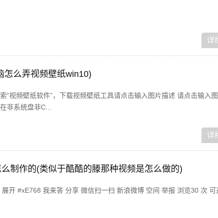
详
怎么弄视频壁纸win10)
索“视频壁纸软件”，下载视频壁纸工具请点击输入图片描述 请点击输入图
非系统盘非C...
详
么制作的(类似于酷酷的滕那种视频是怎么做的)
 #xE768 我来答 分享 微信扫一扫 新浪微博 空间 举报 浏览30 次 