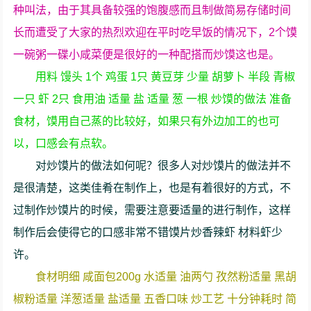
种叫法，由于其具备较强的饱腹感而且制做简易存储时间
长而遭受了大家的热烈欢迎在平时吃早饭的情况下，2个馍
一碗粥一碟小咸菜便是很好的一种配搭而炒馍这也是。
用料 馒头 1个 鸡蛋 1只 黄豆芽 少量 胡萝卜 半段 青椒
一只 虾 2只 食用油 适量 盐 适量 葱 一根 炒馍的做法 准备
食材，馍用自己蒸的比较好，如果只有外边加工的也可
以，口感会有点软。
对炒馍片的做法如何呢？很多人对炒馍片的做法并不
是很清楚，这类佳肴在制作上，也是有着很好的方式，不
过制作炒馍片的时候，需要注意要适量的进行制作，这样
制作后会使得它的口感非常不错馍片炒香辣虾 材料虾少
许。
食材明细 咸面包200g 水适量 油两勺 孜然粉适量 黑胡
椒粉适量 洋葱适量 盐适量 五香口味 炒工艺 十分钟耗时 简