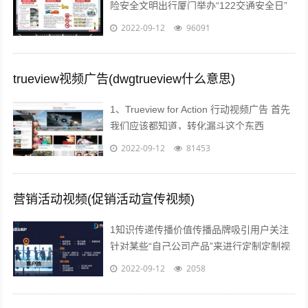
险安全文明出行厦门举办“122交通安全日”
主题宣传活动；2各年段开展“遵守交规，文
2022-09-12
96091
明交通”主题班会活动对学生进行...
trueview视频广告(dwgtrueview什么意思)
1、Trueview for Action 行动视频广告 首先
我们应该都知道，转化漏斗这个东西
Awareness接触 Consideration考虑...
2022-09-12
81453
营销活动视频(促销活动宣传视频)
1知识传递传播价值传播品牌吸引用户关注
针对某些“自己公司产品”来进行定制定制视
频创作在视频营销中占了一大块，毕竟视频
2022-09-12
2058
营销的主题还在于营销上营销就是为了...