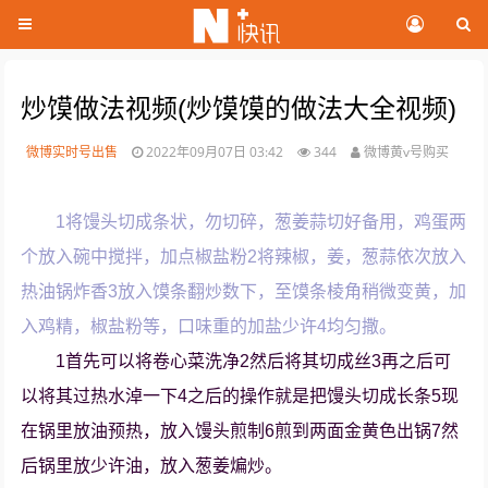
炒馍做法视频(炒馍馍的做法大全视频)
微博实时号出售
2022年09月07日 03:42
344
微博黄v号购买
1将馒头切成条状，勿切碎，葱姜蒜切好备用，鸡蛋两
个放入碗中搅拌，加点椒盐粉2将辣椒，姜，葱蒜依次放入
热油锅炸香3放入馍条翻炒数下，至馍条棱角稍微变黄，加
入鸡精，椒盐粉等，口味重的加盐少许4均匀撒。
1首先可以将卷心菜洗净2然后将其切成丝3再之后可
以将其过热水淖一下4之后的操作就是把馒头切成长条5现
在锅里放油预热，放入馒头煎制6煎到两面金黄色出锅7然
后锅里放少许油，放入葱姜煸炒。