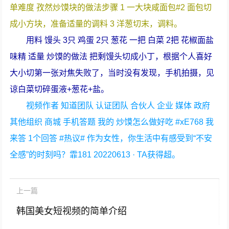
单难度 孜然炒馍块的做法步骤 1 一大块咸面包#2 面包切
成小方块，准备适量的调料 3 洋葱切末，调料。
用料 馒头 3只 鸡蛋 2只 葱花 一把 白菜 2把 花椒面盐
味精 适量 炒馍的做法 把剩馒头切成小丁，根据个人喜好
大小切第一张对焦失败了，当时没有发现，手机拍摄，见
谅白菜切碎蛋液+葱花+盐。
视频作者 知道团队 认证团队 合伙人 企业 媒体 政府
其他组织 商城 手机答题 我的 炒馍怎么做好吃 #xE768 我
来答 1个回答 #热议# 作为女性，你生活中有感受到“不安
全感”的时刻吗？霏181 20220613 · TA获得超。
上一篇
韩国美女短视频的简单介绍