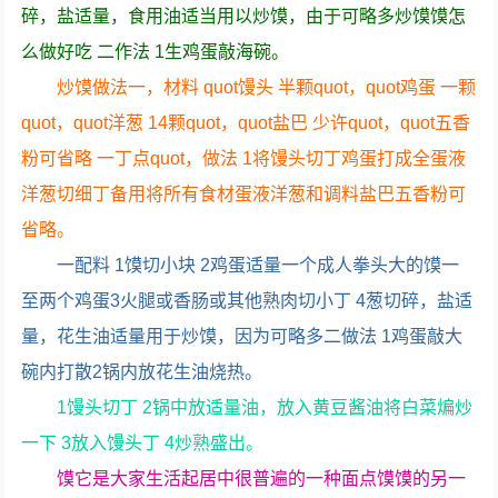
碎，盐适量，食用油适当用以炒馍，由于可略多炒馍馍怎
么做好吃 二作法 1生鸡蛋敲海碗。
炒馍做法一，材料 quot馒头 半颗quot，quot鸡蛋 一颗
quot，quot洋葱 14颗quot，quot盐巴 少许quot，quot五香
粉可省略 一丁点quot，做法 1将馒头切丁鸡蛋打成全蛋液
洋葱切细丁备用将所有食材蛋液洋葱和调料盐巴五香粉可
省略。
一配料 1馍切小块 2鸡蛋适量一个成人拳头大的馍一
至两个鸡蛋3火腿或香肠或其他熟肉切小丁 4葱切碎，盐适
量，花生油适量用于炒馍，因为可略多二做法 1鸡蛋敲大
碗内打散2锅内放花生油烧热。
1馒头切丁 2锅中放适量油，放入黄豆酱油将白菜煸炒
一下 3放入馒头丁 4炒熟盛出。
馍它是大家生活起居中很普遍的一种面点馍馍的另一