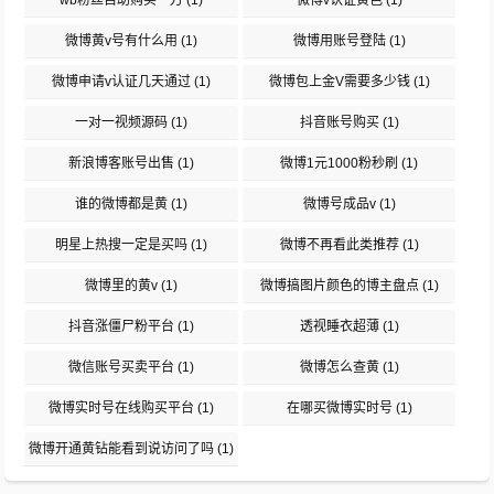
wb粉丝自助购买一万
(1)
微博v认证黄色
(1)
微博黄v号有什么用
(1)
微博用账号登陆
(1)
微博申请v认证几天通过
(1)
微博包上金V需要多少钱
(1)
一对一视频源码
(1)
抖音账号购买
(1)
新浪博客账号出售
(1)
微博1元1000粉秒刷
(1)
谁的微博都是黄
(1)
微博号成品v
(1)
明星上热搜一定是买吗
(1)
微博不再看此类推荐
(1)
微博里的黄v
(1)
微博搞图片颜色的博主盘点
(1)
抖音涨僵尸粉平台
(1)
透视睡衣超薄
(1)
微信账号买卖平台
(1)
微博怎么查黄
(1)
微博实时号在线购买平台
(1)
在哪买微博实时号
(1)
微博开通黄钻能看到说访问了吗
(1)