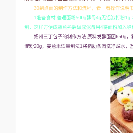
30到点面的制作方法和流程，看一看操作说明
1准备食材 普通面粉500g酵母4g无铝泡打粉1
制，这样方便成熟蒸熟后碾成泥备用4将面粉加入酵
扬州三丁包子的制作方法 原料发酵面团650g，猪肋
淀粉20g，姜葱米适量制法1将猪肋条肉洗净焯水