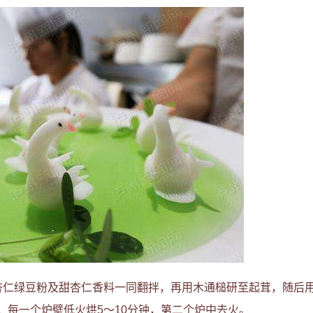
杏仁绿豆粉及甜杏仁香料一同翻拌，再用木通槌研至起茸，随后
，每一个炉壁低火烘5～10分钟，第二个炉中去火。