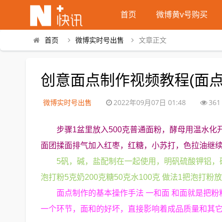
首页
微博黄v号购买
首页
微博实时号出售
文章正文
创意面点制作视频教程(面
微博实时号出售
2022年09月07日 01:48
361
步骤1盆里放入500克普通面粉，酵母用温水
面团揉面排气加入红枣，红糖，小苏打，色拉油继
5矾，碱，盐配制在一起使用，明矾硫酸钾铝，碱
泡打粉5克奶200克糖50克水100克 做法1把泡打
面点制作的基本操作手法 一和面 和面就是把
一个环节，面和的好坏，直接影响着成品质量和其