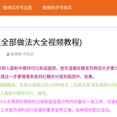
微博实时号出售
微博热评号购买
点全部做法大全视频教程)
微博黄v号购买
化开倒入面粉中搅拌均匀和成面团，放在温暖处醒发到两倍大步骤
续揉这一步要慢慢来直到红糖充分揉到面团中，如果。
碳酸钠，盐氯化钠面点的100种做法 二奶香花卷 原料面粉500
粉放入面粉中搅拌均匀，酵母。
粉料与水等原料掺和的过程和面是面点制作的最初一道工序，也是
它工序能否顺利进行和面时要求姿势正确，各种原料配比适当。