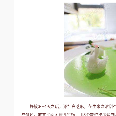
静放3～4天之后，添加白芝麻，花生米磨溶甜
成饼坯，放置平面图疏孔竹筛，用3个炭炉次序烤制