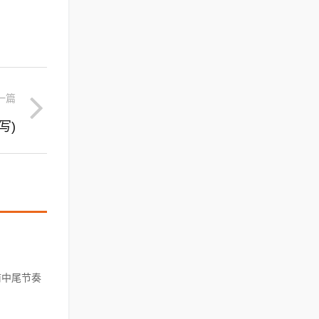
一篇
写)
前中尾节奏