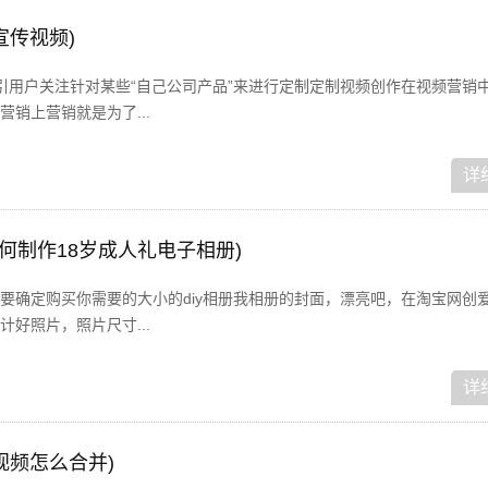
宣传视频)
引用户关注针对某些“自己公司产品”来进行定制定制视频创作在视频营销
销上营销就是为了...
详
如何制作18岁成人礼电子相册)
要确定购买你需要的大小的diy相册我相册的封面，漂亮吧，在淘宝网创
好照片，照片尺寸...
详
视频怎么合并)