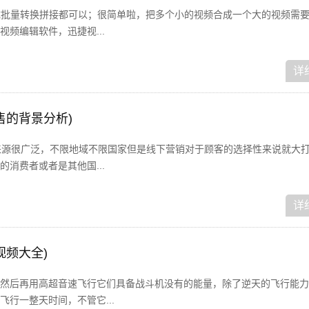
成批量转换拼接都可以；很简单啦，把多个小的视频合成一个大的视频需
频编辑软件，迅捷视...
详
售的背景分析)
来源很广泛，不限地域不限国家但是线下营销对于顾客的选择性来说就大
消费者或者是其他国...
详
视频大全)
然后再用高超音速飞行它们具备战斗机没有的能量，除了逆天的飞行能力
行一整天时间，不管它...