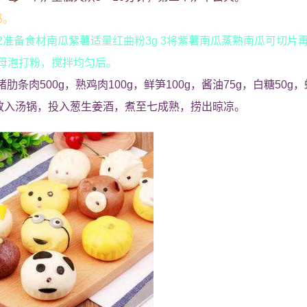
书。
g 2准备食材南瓜紫薯适量红曲粉3g 3将紫薯南瓜蒸熟南瓜可切片
母泡打粉，搅拌均匀后。
条肉500g，熟鸡肉100g，鲜笋100g，酱油75g，白糖50g，
，放入汤锅，投入葱生姜酒，煮至七成熟，捞出晾凉。