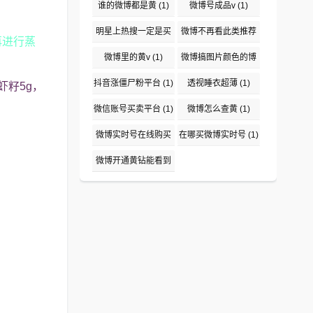
(1)
谁的微博都是黄
(1)
微博号成品v
(1)
明星上热搜一定是买
微博不再看此类推荐
再进行蒸
吗
(1)
(1)
微博里的黄v
(1)
微博搞图片颜色的博
主盘点
(1)
抖音涨僵尸粉平台
(1)
透视睡衣超薄
(1)
虾籽5g，
微信账号买卖平台
(1)
微博怎么查黄
(1)
微博实时号在线购买
在哪买微博实时号
(1)
平台
(1)
微博开通黄钻能看到
说访问了吗
(1)