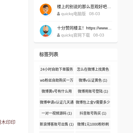
楼上的别说的那么悲观好吧！https://www.quickqxi.com/
quickq电脑版
08-03
十分赞同楼主！https://www.quickqxi.com/
quickq官网下载
08-03
标签列表
24小时自助下单服务
怎么在微博上找黄色
(1)
(1)
wb粉丝自助购买一万
微博v认证黄色
(1)
(1)
微博黄v号有什么用
微博用账号登陆
(1)
(1)
微博申请v认证几天通
微博包上金V需要多少
过
(1)
钱
(1)
一对一视频源码
(1)
抖音账号购买
(1)
用木印印
新浪博客账号出售
(1)
微博1元1000粉秒刷