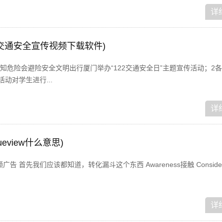
详
交通安全宣传视频下载软件)
知危险会避险安全文明出行厦门举办“122交通安全日”主题宣传活动；2
动对学生进行...
详
rueview什么意思)
n 行动视频广告 首先我们应该都知道，转化漏斗这个东西 Awareness接触 Consider
详