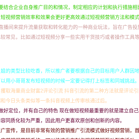
要结合企业自身推广目的和情况，制定相应的计划和执行措施相
，短视频营销效率和效果会更好更高效通过短视频营销方法和模
直播间来提升流量获取和转化能力的一种商业玩法，旨在广告投
比较常见，比如通过短视频分享一些实用干货技巧或者操作工具
姐姐的类型比较吃香，所以推广者要根据自己的目标用户人群因
可以用小哥哥发布短视频的时候一定要记得打上标签和同城挑战
攫取海量商业财富2评论引流 抖音引流的第二种方法就是评论
制和今日头条类似等一条抖音视频上传审核通过后。
做好定位，并有自己的特色 现在做短视频最重要的就是建立自
内容同质化较为严重，因此用户更喜欢原创和创新的内容。
推广宣传，是目前非常有效的营销推广引流模式做好视频营销，