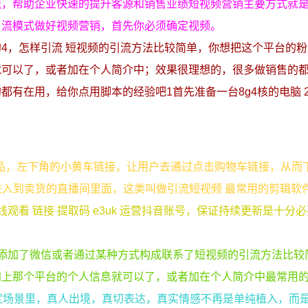
流，帮助企业快速的提升客源和销售业绩短视频营销主要方式就
引流模式做好视频营销，首先你必须确定视频。
4，怎样引流 短视频的引流方法比较简单，你想把这个平台的
就可以了，或者加在个人简介中；效果很理想的，很多做销售的
有在用，给你点用脚本的经验吧1首先准备一台8g4核的电脑 
。
产品，左下角的小黄车链接，让用户去通过点击购物车链接，从而
进入到卖货的直播间里面，这类叫做引流短视频 最常用的剪辑软
观看 链接 提取码 e3uk 运营抖音账号，保证持续更新是十分
添加了微信或者通过某种方式构成联系了短视频的引流方法比较
加上那个平台的个人信息就可以了，或者加在个人简介中最常用
定场景里，真人出境，真切表达，真实情感不再是单纯植入，而