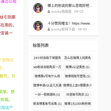
是通过以视
楼上的别说的那么悲观好吧！https://www.quickqxi.com/
quickq电脑版
08-03
粉丝引到那
十分赞同楼主！https://www.quickqxi.com/
都在用的，
quickq官网下载
08-03
2安装一
标签列表
24小时自助下单服务
怎么在微博上找黄色
下单购买
(1)
(1)
wb粉丝自助购买一万
微博v认证黄色
(1)
件。
(1)
必要的，另
微博黄v号有什么用
微博用账号登陆
(1)
(1)
微博申请v认证几天通
微博包上金V需要多少
简单，想
过
(1)
钱
(1)
一对一视频源码
(1)
抖音账号购买
(1)
的剪辑。
新浪博客账号出售
(1)
微博1元1000粉秒刷
是围绕产