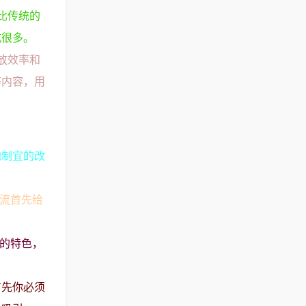
比传统的
式很多。
放效率和
等内容，用
地制宜的改
。
引流首先给
己的特色，
首先你必须