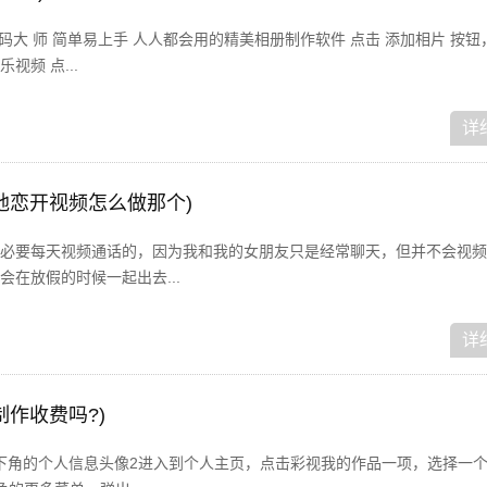
码大 师 简单易上手 人人都会用的精美相册制作软件 点击 添加相片 按
频 点...
详
地恋开视频怎么做那个)
必要每天视频通话的，因为我和我的女朋友只是经常聊天，但并不会视频
在放假的时候一起出去...
详
作收费吗?)
右下角的个人信息头像2进入到个人主页，点击彩视我的作品一项，选择一