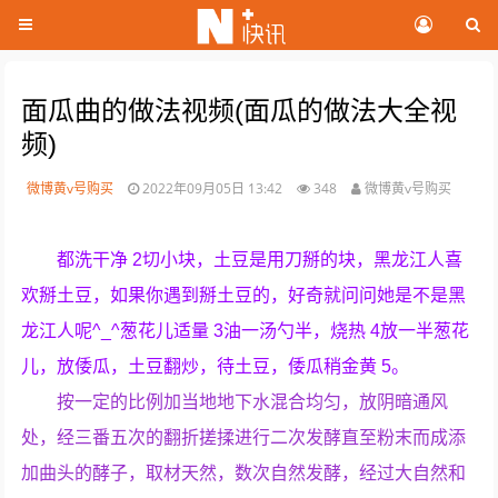
面瓜曲的做法视频(面瓜的做法大全视
频)
微博黄v号购买
2022年09月05日 13:42
348
微博黄v号购买
都洗干净 2切小块，土豆是用刀掰的块，黑龙江人喜
欢掰土豆，如果你遇到掰土豆的，好奇就问问她是不是黑
龙江人呢^_^葱花儿适量 3油一汤勺半，烧热 4放一半葱花
儿，放倭瓜，土豆翻炒，待土豆，倭瓜稍金黄 5。
按一定的比例加当地地下水混合均匀，放阴暗通风
处，经三番五次的翻折搓揉进行二次发酵直至粉末而成添
加曲头的酵子，取材天然，数次自然发酵，经过大自然和