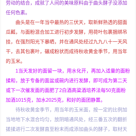
劳动的结合，成就了人间的美味原料由于曲头酵子没添加
任何色素。
曲头是在一年当中最热的三伏天，取新鲜熟透的甜面
瓜瓤，与面粉混合加工进行初步发酵，用荷叶包裹捆绑吊
挂，在强烈阳光下暴晒，并在通风处经过九九八十一天风
干，去其包裹叶，碾成粉状而成待秋收黄金季节，用当年
的玉米。
1当天发好的面留一块，用水化开，再加入适量的面粉
揉和，放于专备的面盆或碗内进行发酵，即可成为第二天
或下一次催发面的面肥了2白酒高粱酒培养法每50克面粉
加酒1015克，加水2025克，和好的面团静置。
待秋收黄金季节，用当年的玉米面，按一定的比例加
当地地下水混合均匀，放阴暗通风处，经三番五次的翻折
搓揉进行二次发酵直至粉末而成添加曲头的酵子，取材天