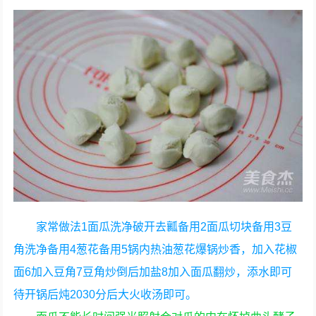
家常做法1面瓜洗净破开去瓤备用2面瓜切块备用3豆
角洗净备用4葱花备用5锅内热油葱花爆锅炒香，加入花椒
面6加入豆角7豆角炒倒后加盐8加入面瓜翻炒，添水即可
待开锅后炖2030分后大火收汤即可。