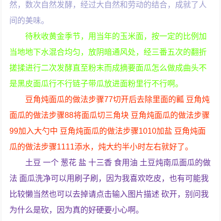
然，数次自然发酵，经过大自然和劳动的结合，成就了人
间的美味。
待秋收黄金季节，用当年的玉米面，按一定的比例加
当地地下水混合均匀，放阴暗通风处，经三番五次的翻折
搓揉进行二次发酵直至粉末而成摘要面瓜怎么做成曲头不
是黑皮面瓜行不行链子带瓜放进面粉里行不行啊。
豆角炖面瓜的做法步骤77切开后去除里面的瓤 豆角炖
面瓜的做法步骤88将面瓜切三角块 豆角炖面瓜的做法步骤
99加入大勺中 豆角炖面瓜的做法步骤1010加盐 豆角炖面
瓜的做法步骤1111添水，炖大约半小时左右就好了。
土豆 一个 葱花 盐 十三香 食用油 土豆炖南瓜面瓜的做
法 面瓜洗净可以用刷子刷，因为我喜欢吃皮，也有可能我
比较懒当然也可以去掉请点击输入图片描述 砍开，别问我
为什么是砍，因为真的好硬要小心啊。