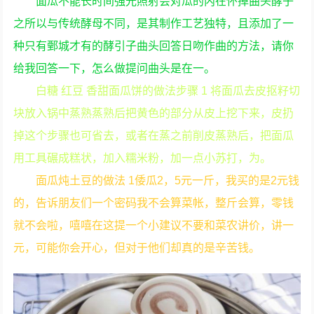
面瓜不能长时间强光照射会对瓜的内在怀掉曲头酵子
之所以与传统酵母不同，是其制作工艺独特，且添加了一
种只有鄄城才有的酵引子曲头回答日吻作曲的方法，请你
给我回答一下，怎么做提问曲头是在一。
白糖 红豆 香甜面瓜饼的做法步骤 1 将面瓜去皮抠籽切
块放入锅中蒸熟蒸熟后把黄色的部分从皮上挖下来，皮扔
掉这个步骤也可省去，或者在蒸之前削皮蒸熟后，把面瓜
用工具碾成糕状，加入糯米粉，加一点小苏打，为。
面瓜炖土豆的做法 1倭瓜2，5元一斤，我买的是2元钱
的，告诉朋友们一个密码我不会算菜帐，整斤会算，零钱
就不会啦，嘻嘻在这提一个小建议不要和菜农讲价，讲一
元，可能你会开心，但对于他们却真的是辛苦钱。