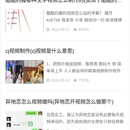
酷酷的滕那种文字视频怎么制作的(类似于酷酷的滕那种视频是怎么做的)
酷酷的滕的视频怎么加的字幕？ 展开
#xE768 我来答 分享 微信扫一扫 新浪微博
空间 举报 浏览30 次 可选中1个或多个下面
2022-09-12
84793
的关键词，搜索相关...
cj视频制作(cj视频是什么意思)
1、把照片做成视频，推荐用 数码大 师 简
单易上手 人人都会用的精美相册制作软件
点击 添加相片 按钮，悉数导入相片，加上
2022-09-12
75576
旁白注释文字特效音乐视频 点...
异地恋怎么视频做吗(异地恋开视频怎么做那个)
总而言之，我认为异地恋是没有必要每天视
频通话的，因为我和我的女朋友只是经常聊
天，但并不会视频通话，而且如果我们相互